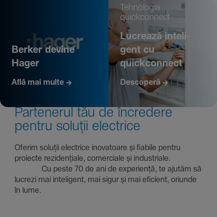
Tehno­logia
quickconnect
Lucrează inte­li­
Berker devine
gent cu
Hager
quickconnect
Află mai multe
Descoperă
Parte­nerul tău de încre­dere
pentru soluții electrice
Oferim soluții electrice inova­toare și fiabile pentru
proiecte rezi­den­țiale, comer­ciale și indus­triale.
Cu peste 70 de ani de expe­riență, te ajutăm să
lucrezi mai inte­li­gent, mai sigur și mai eficient, oriunde
în lume.