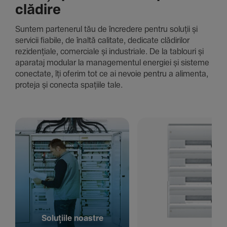
clădire
Suntem parte­nerul tău de încre­dere pentru soluții și
servicii fiabile, de înaltă cali­tate, dedi­cate clădi­rilor
rezi­den­țiale, comer­ciale și indus­triale. De la tablouri și
aparataj modular la managementul energiei și sisteme
conec­tate, îți oferim tot ce ai nevoie pentru a alimenta,
proteja și conecta spațiile tale.
Solu­țiile noastre