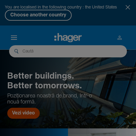
You are localised in the following country : the United States
Choose another country
Better buil­dings.
Better tomor­rows.
Pozi­țio­narea noastră de brand, într-o
nouă formă.
Vezi video