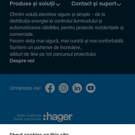
Produse și soluții
Contact și suport
Oferim soluții electrice sigure și simple – de la
distribuția energiei la controlul ilumi­na­tului și
auto­ma­ti­zarea clădi­rilor, pentru proiecte rezi­den­țiale și
comer­ciale.
Facem viața mai sigură, mai curată și mai confor­ta­bilă.
Suntem un partener de încre­dere,
alături de tine pe tot parcursul proiec­tului.
Despre noi
Urmă­rește-ne!