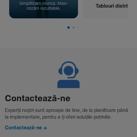
Simpli­ficăm munca. Maxi­
Tablouri distribuți
mizăm rezul­ta­tele.
Contac­tează-ne
Experții noștri sunt aproape de tine, de la plani­fi­care până
la imple­men­tare, pentru a-ți oferi solu­țiile potri­vite.
Contactează-ne