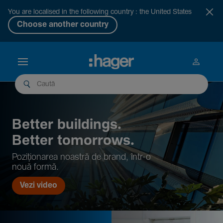
You are localised in the following country : the United States
Choose another country
Better buil­dings.
Better tomor­rows.
Pozi­țio­narea noastră de brand, într-o
nouă formă.
Vezi video