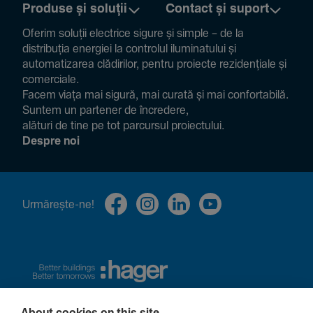
Produse și soluții
Contact și suport
Oferim soluții electrice sigure și simple – de la
distribuția energiei la controlul ilumi­na­tului și
auto­ma­ti­zarea clădi­rilor, pentru proiecte rezi­den­țiale și
comer­ciale.
Facem viața mai sigură, mai curată și mai confor­ta­bilă.
Suntem un partener de încre­dere,
alături de tine pe tot parcursul proiec­tului.
Despre noi
Urmă­rește-ne!