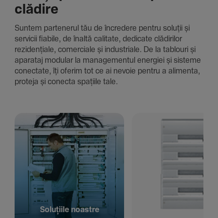
clădire
Suntem parte­nerul tău de încre­dere pentru soluții și
servicii fiabile, de înaltă cali­tate, dedi­cate clădi­rilor
rezi­den­țiale, comer­ciale și indus­triale. De la tablouri și
aparataj modular la managementul energiei și sisteme
conec­tate, îți oferim tot ce ai nevoie pentru a alimenta,
proteja și conecta spațiile tale.
Solu­țiile noastre