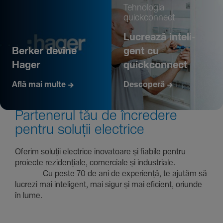
Tehno­logia
quickconnect
Lucrează inte­li­
Berker devine
gent cu
Hager
quickconnect
Află mai multe
Descoperă
Parte­nerul tău de încre­dere
pentru soluții electrice
Oferim soluții electrice inova­toare și fiabile pentru
proiecte rezi­den­țiale, comer­ciale și indus­triale.
Cu peste 70 de ani de expe­riență, te ajutăm să
lucrezi mai inte­li­gent, mai sigur și mai eficient, oriunde
în lume.