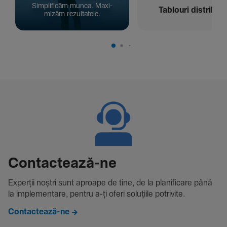
Simpli­ficăm munca. Maxi­
Tablouri distribuți
mizăm rezul­ta­tele.
Contac­tează-ne
Experții noștri sunt aproape de tine, de la plani­fi­care până
la imple­men­tare, pentru a-ți oferi solu­țiile potri­vite.
Contactează-ne