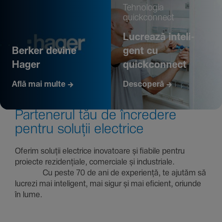
Tehno­logia
quickconnect
Lucrează inte­li­
Berker devine
gent cu
Hager
quickconnect
Află mai multe
Descoperă
Parte­nerul tău de încre­dere
pentru soluții electrice
Oferim soluții electrice inova­toare și fiabile pentru
proiecte rezi­den­țiale, comer­ciale și indus­triale.
Cu peste 70 de ani de expe­riență, te ajutăm să
lucrezi mai inte­li­gent, mai sigur și mai eficient, oriunde
în lume.