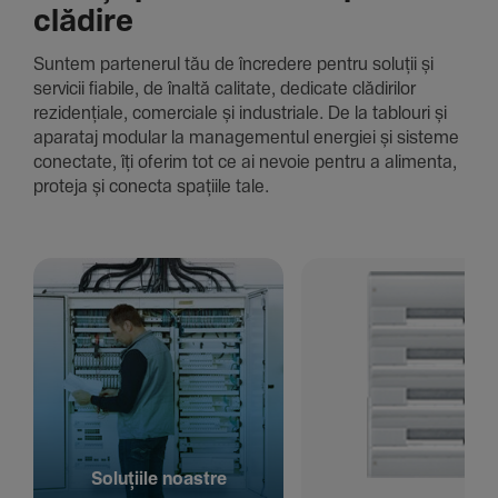
clădire
Suntem parte­nerul tău de încre­dere pentru soluții și
servicii fiabile, de înaltă cali­tate, dedi­cate clădi­rilor
rezi­den­țiale, comer­ciale și indus­triale. De la tablouri și
aparataj modular la managementul energiei și sisteme
conec­tate, îți oferim tot ce ai nevoie pentru a alimenta,
proteja și conecta spațiile tale.
Solu­țiile noastre