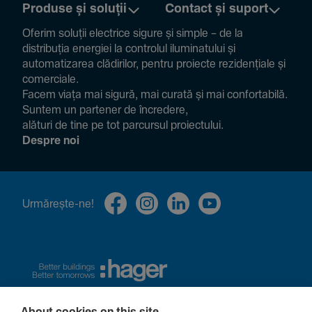
Produse și soluții
Contact și suport
Oferim soluții electrice sigure și simple – de la
distribuția energiei la controlul ilumi­na­tului și
auto­ma­ti­zarea clădi­rilor, pentru proiecte rezi­den­țiale și
comer­ciale.
Facem viața mai sigură, mai curată și mai confor­ta­bilă.
Suntem un partener de încre­dere,
alături de tine pe tot parcursul proiec­tului.
Despre noi
Urmă­rește-ne!