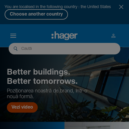
You are localised in the following country : the United States
Choose another country
Better buil­dings.
Better tomor­rows.
Pozi­țio­narea noastră de brand, într-o
nouă formă.
Vezi video