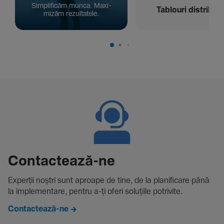
Simpli­ficăm munca. Maxi­
Tablouri distribuți
mizăm rezul­ta­tele.
Contac­tează-ne
Experții noștri sunt aproape de tine, de la plani­fi­care până
la imple­men­tare, pentru a-ți oferi solu­țiile potri­vite.
Contactează-ne