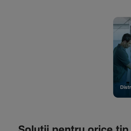
Distr
Soluții pentru orice tip