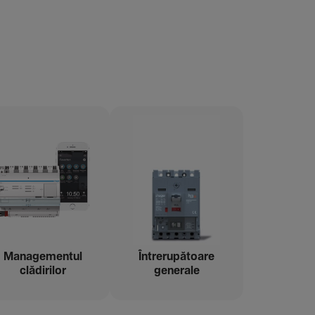
Managementul
Între­ru­pă­toare
clădi­rilor
gene­rale