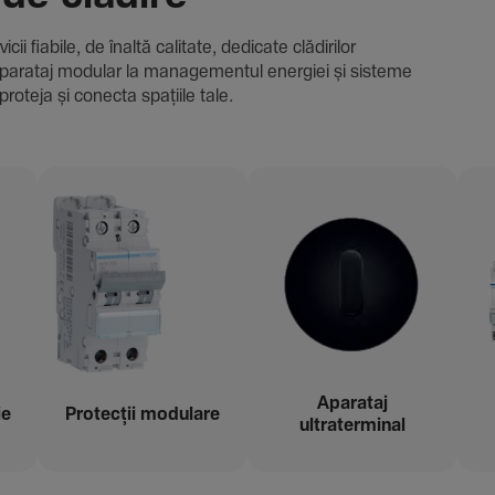
i fiabile, de înaltă cali­tate, dedi­cate clădi­rilor
i și aparataj modular la managementul energiei și sisteme
proteja și conecta spațiile tale.
Aparataj
ie
Protecții modu­lare
ultraterminal