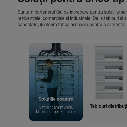
Suntem parte­nerul tău de încre­dere pentru soluții și servici
rezi­den­țiale, comer­ciale și indus­triale. De la tablour
conec­tate, îți oferim tot ce ai nevoie pentru a alimenta, 
Solu­țiile noastre
Tablouri distribuț
Simpli­ficăm munca.
Maxi­mizăm rezul­ta­tele.