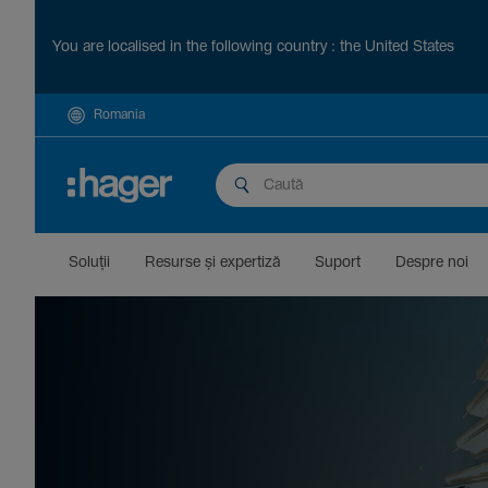
You are localised in the following country : the United States
Romania
Soluții
Resurse și exper­tiză
Suport
Despre noi