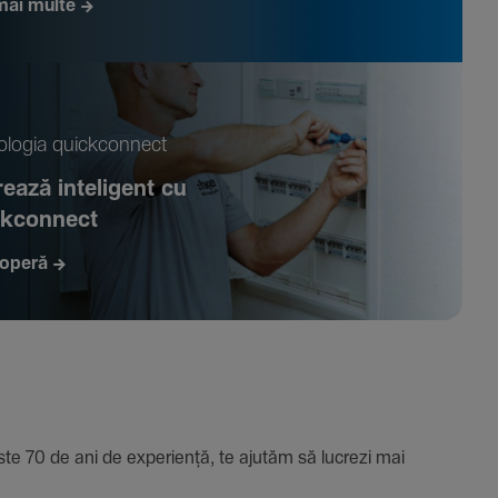
mai multe
­logia quickconnect
ează inte­li­gent cu
ckconnect
operă
e 70 de ani de expe­riență, te ajutăm să lucrezi mai