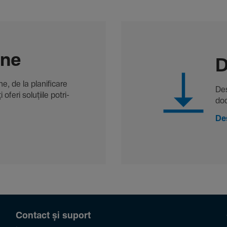
-ne
D
, de la plani­fi­care
Des
oferi solu­țiile potri­
doc
De
Contact și suport