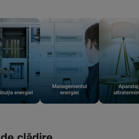
Managementul
Aparataj
ibuția energiei
energiei
ultratermin
 de clădire