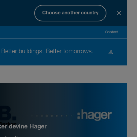
Choose another country
Contact
Better buil­dings. Better tomor­rows.
ker devine Hager