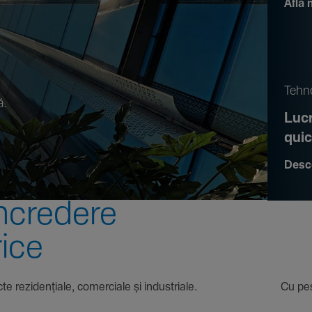
Află 
.
Tehno
ă.
Lucr
qui
Desc
ncre­dere
rice
 proiecte rezi­den­țiale, comer­ciale și indus­triale. Cu pest