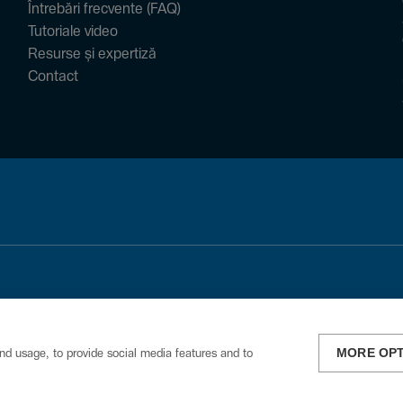
Întrebări frecvente (FAQ)
Tutoriale video
Resurse și expertiză
Contact
MORE OP
nd usage, to provide social media features and to