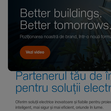
Better buil­dings.
Better tomor­rows
Pozi­țio­narea noastră de brand, într-o nouă form
Vezi video
Parte­nerul tău de î
pentru soluții elect
Oferim soluții electrice inova­toare și fiabile pentru
inte­li­gent, mai sigur și mai eficient, oriunde în lume.