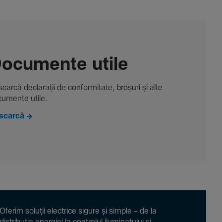
ocu­mente utile
carcă decla­rații de conformitate, broșuri și alte
u­mente utile.
scarcă
Oferim soluții electrice sigure și simple – de la