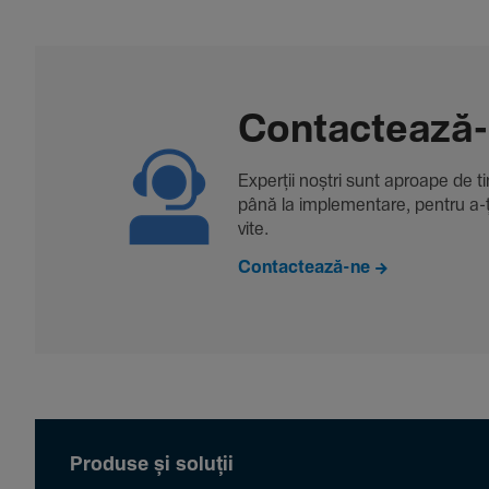
Contac­tează
Experții noștri sunt aproape de tine
până la imple­men­tare, pentru a-ți 
vite.
Contactează-ne
Produse și soluții