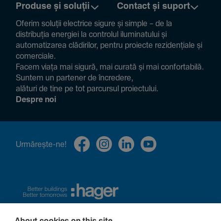
Produse și soluții
Contact și suport
Oferim soluții electrice sigure și simple – de la
distribuția energiei la controlul ilumi­na­tului și
auto­ma­ti­zarea clădi­rilor, pentru proiecte rezi­den­țiale și
comer­ciale.
Facem viața mai sigură, mai curată și mai confor­ta­bilă.
Suntem un partener de încre­dere,
alături de tine pe tot parcursul proiec­tului.
Despre noi
Urmă­rește-ne!