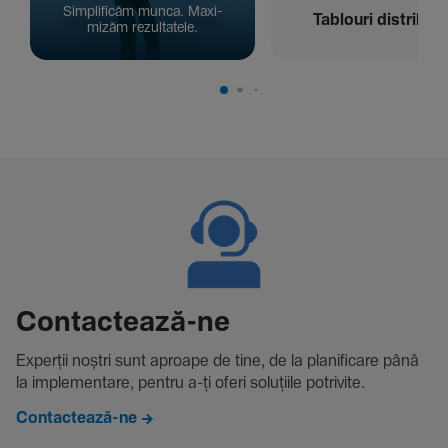
Simpli­ficăm munca. Maxi­
Tablouri distribuți
mizăm rezul­ta­tele.
Contac­tează-ne
Experții noștri sunt aproape de tine, de la plani­fi­care până
la imple­men­tare, pentru a-ți oferi solu­țiile potri­vite.
Contactează-ne