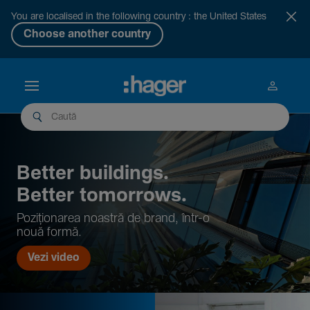
You are localised in the following country : the United States
Choose another country
Better buil­dings.
Better tomor­rows.
Pozi­țio­narea noastră de brand, într-o
nouă formă.
Vezi video