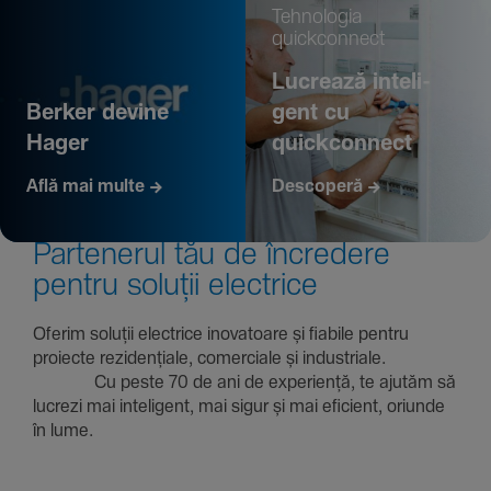
Tehno­logia
quickconnect
Lucrează inte­li­
Berker devine
gent cu
Hager
quickconnect
Află mai multe
Descoperă
Parte­nerul tău de încre­dere
pentru soluții electrice
Oferim soluții electrice inova­toare și fiabile pentru
proiecte rezi­den­țiale, comer­ciale și indus­triale.
Cu peste 70 de ani de expe­riență, te ajutăm să
lucrezi mai inte­li­gent, mai sigur și mai eficient, oriunde
în lume.