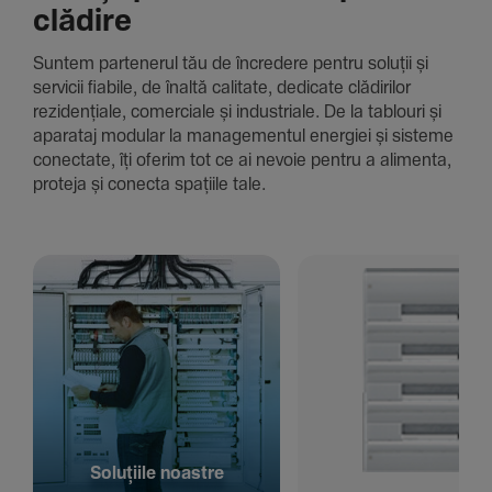
clădire
Suntem parte­nerul tău de încre­dere pentru soluții și
servicii fiabile, de înaltă cali­tate, dedi­cate clădi­rilor
rezi­den­țiale, comer­ciale și indus­triale. De la tablouri și
aparataj modular la managementul energiei și sisteme
conec­tate, îți oferim tot ce ai nevoie pentru a alimenta,
proteja și conecta spațiile tale.
Solu­țiile noastre