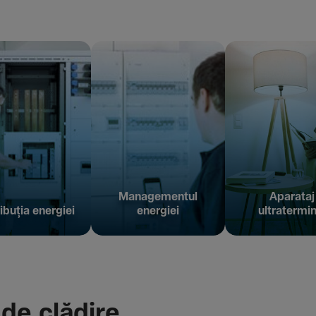
Managementul
Aparataj
ibuția energiei
energiei
ultratermin
 de clădire