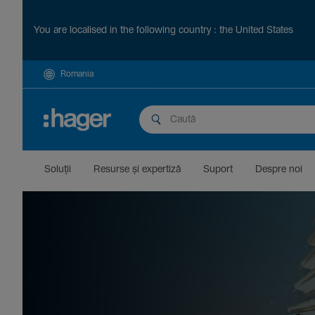
You are localised in the following country : the United States
Romania
Soluții
Resurse și exper­tiză
Suport
Despre noi