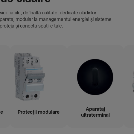
i fiabile, de înaltă cali­tate, dedi­cate clădi­rilor
i și aparataj modular la managementul energiei și sisteme
proteja și conecta spațiile tale.
Aparataj
ie
Protecții modu­lare
ultraterminal