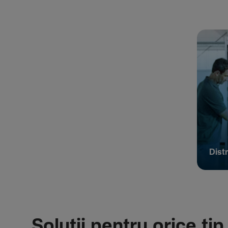
Distr
Soluții pentru orice tip