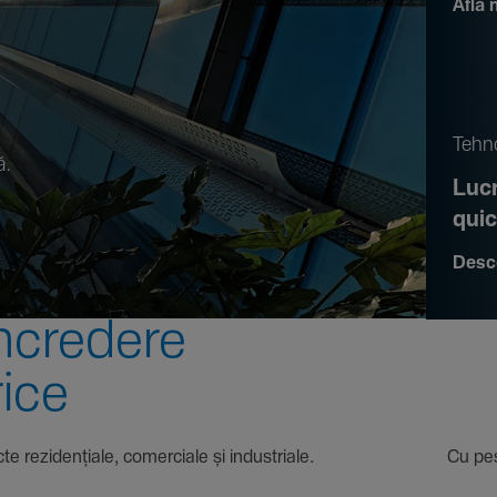
Află 
.
Tehno
ă.
Lucr
qui
Desc
ncre­dere
rice
 proiecte rezi­den­țiale, comer­ciale și indus­triale. Cu pest