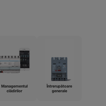
Managementul
Între­ru­pă­toare
clădi­rilor
gene­rale