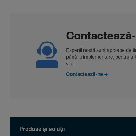
Contac­tează
Experții noștri sunt aproape de tine
până la imple­men­tare, pentru a-ți 
vite.
Contactează-ne
Produse și soluții