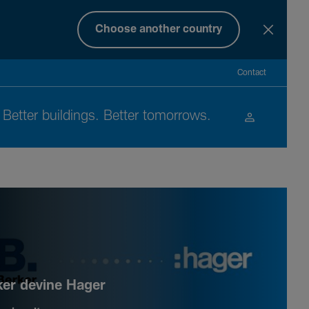
Choose another country
Contact
Better buil­dings. Better tomor­rows.
ker devine Hager