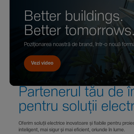
Better buil­dings.
Better tomor­rows
Pozi­țio­narea noastră de brand, într-o nouă form
Vezi video
Parte­nerul tău de î
pentru soluții elect
Oferim soluții electrice inova­toare și fiabile pentru
inte­li­gent, mai sigur și mai eficient, oriunde în lume.