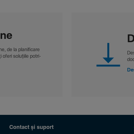
-ne
D
, de la plani­fi­care
Des
oferi solu­țiile potri­
doc
De
Contact și suport