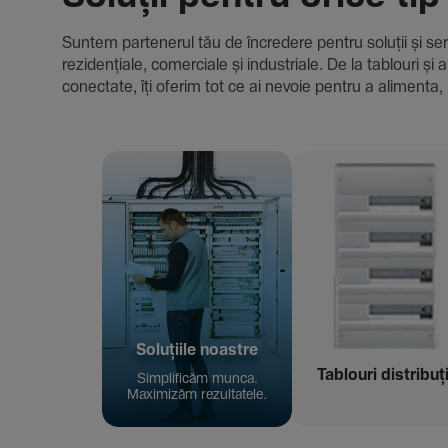
Suntem parte­nerul tău de încre­dere pentru soluții și servici
rezi­den­țiale, comer­ciale și indus­triale. De la tablour
conec­tate, îți oferim tot ce ai nevoie pentru a alimenta, 
Solu­țiile noastre
Tablouri distribuț
Simpli­ficăm munca.
Maxi­mizăm rezul­ta­tele.