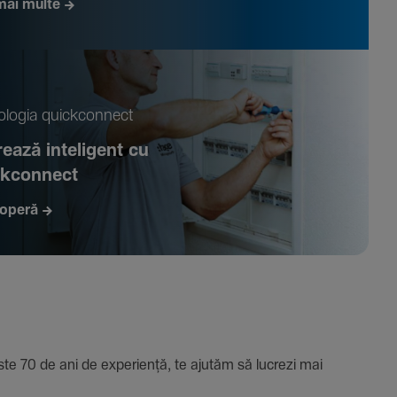
mai multe
­logia quickconnect
ează inte­li­gent cu
ckconnect
operă
e 70 de ani de expe­riență, te ajutăm să lucrezi mai