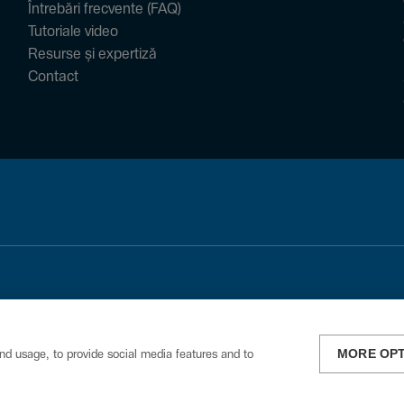
Întrebări frecvente (FAQ)
Tutoriale video
Resurse și expertiză
Contact
MORE OP
nd usage, to provide social media features and to