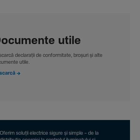
ocu­mente utile
carcă decla­rații de conformitate, broșuri și alte
u­mente utile.
scarcă
Oferim soluții electrice sigure și simple – de la