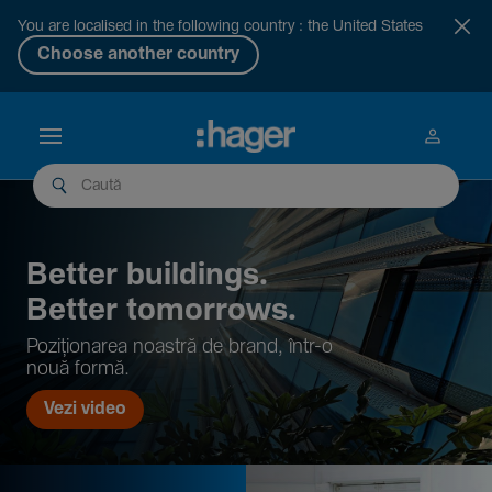
You are localised in the following country : the United States
Choose another country
Better buil­dings.
Better tomor­rows.
Pozi­țio­narea noastră de brand, într-o
nouă formă.
Vezi video