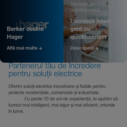
Tehno­logia
quickconnect
Lucrează inte­li­
Berker devine
gent cu
Hager
quickconnect
Află mai multe
Descoperă
Parte­nerul tău de încre­dere
pentru soluții electrice
Oferim soluții electrice inova­toare și fiabile pentru
proiecte rezi­den­țiale, comer­ciale și indus­triale.
Cu peste 70 de ani de expe­riență, te ajutăm să
lucrezi mai inte­li­gent, mai sigur și mai eficient, oriunde
în lume.