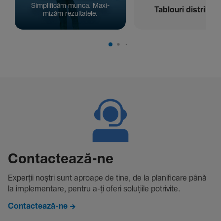
Simpli­ficăm munca. Maxi­
Tablouri distribuți
mizăm rezul­ta­tele.
Contac­tează-ne
Experții noștri sunt aproape de tine, de la plani­fi­care până
la imple­men­tare, pentru a-ți oferi solu­țiile potri­vite.
Contactează-ne