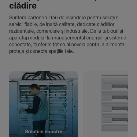
clădire
Suntem parte­nerul tău de încre­dere pentru soluții și
servicii fiabile, de înaltă cali­tate, dedi­cate clădi­rilor
rezi­den­țiale, comer­ciale și indus­triale. De la tablouri și
aparataj modular la managementul energiei și sisteme
conec­tate, îți oferim tot ce ai nevoie pentru a alimenta,
proteja și conecta spațiile tale.
Solu­țiile noastre