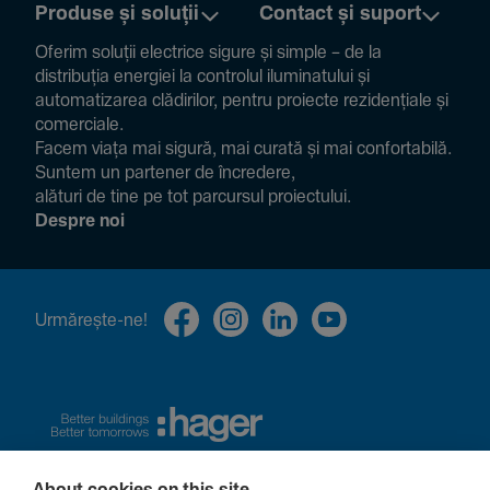
Produse și soluții
Contact și suport
Oferim soluții electrice sigure și simple – de la
distribuția energiei la controlul ilumi­na­tului și
auto­ma­ti­zarea clădi­rilor, pentru proiecte rezi­den­țiale și
comer­ciale.
Facem viața mai sigură, mai curată și mai confor­ta­bilă.
Suntem un partener de încre­dere,
alături de tine pe tot parcursul proiec­tului.
Despre noi
Urmă­rește-ne!