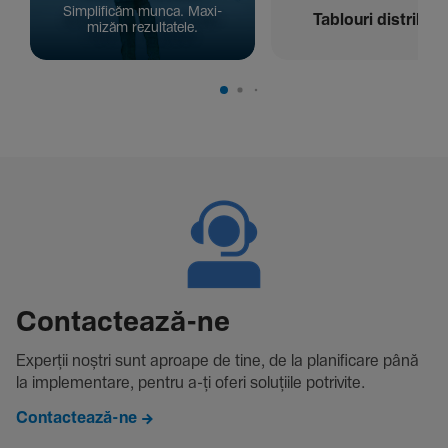
Simpli­ficăm munca. Maxi­
Tablouri distribuți
mizăm rezul­ta­tele.
Contac­tează-ne
Experții noștri sunt aproape de tine, de la plani­fi­care până
la imple­men­tare, pentru a-ți oferi solu­țiile potri­vite.
Contactează-ne