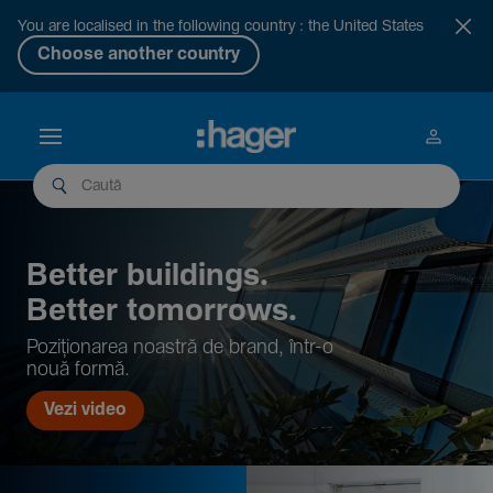
You are localised in the following country : the United States
Choose another country
Better buil­dings.
Better tomor­rows.
Pozi­țio­narea noastră de brand, într-o
nouă formă.
Vezi video