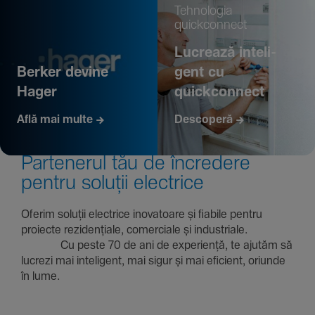
Tehno­logia
quickconnect
Lucrează inte­li­
Berker devine
gent cu
Hager
quickconnect
Află mai multe
Descoperă
Parte­nerul tău de încre­dere
pentru soluții electrice
Oferim soluții electrice inova­toare și fiabile pentru
proiecte rezi­den­țiale, comer­ciale și indus­triale.
Cu peste 70 de ani de expe­riență, te ajutăm să
lucrezi mai inte­li­gent, mai sigur și mai eficient, oriunde
în lume.