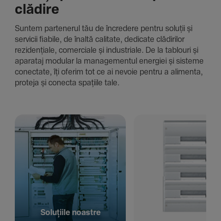
clădire
Suntem parte­nerul tău de încre­dere pentru soluții și
servicii fiabile, de înaltă cali­tate, dedi­cate clădi­rilor
rezi­den­țiale, comer­ciale și indus­triale. De la tablouri și
aparataj modular la managementul energiei și sisteme
conec­tate, îți oferim tot ce ai nevoie pentru a alimenta,
proteja și conecta spațiile tale.
Solu­țiile noastre