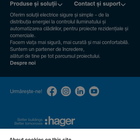
Produse și soluții
Contact și suport
Oferim soluții electrice sigure și simple – de la
distribuția energiei la controlul ilumi­na­tului și
auto­ma­ti­zarea clădi­rilor, pentru proiecte rezi­den­țiale și
comer­ciale.
Facem viața mai sigură, mai curată și mai confor­ta­bilă.
Suntem un partener de încre­dere,
alături de tine pe tot parcursul proiec­tului.
Despre noi
Urmă­rește-ne!