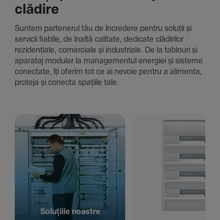
clădire
Suntem parte­nerul tău de încre­dere pentru soluții și
servicii fiabile, de înaltă cali­tate, dedi­cate clădi­rilor
rezi­den­țiale, comer­ciale și indus­triale. De la tablouri și
aparataj modular la managementul energiei și sisteme
conec­tate, îți oferim tot ce ai nevoie pentru a alimenta,
proteja și conecta spațiile tale.
Solu­țiile noastre