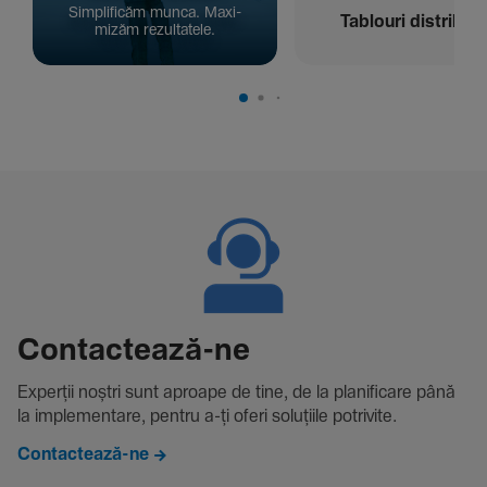
Simpli­ficăm munca. Maxi­
Tablouri distribuți
mizăm rezul­ta­tele.
Contac­tează-ne
Experții noștri sunt aproape de tine, de la plani­fi­care până
la imple­men­tare, pentru a-ți oferi solu­țiile potri­vite.
Contactează-ne