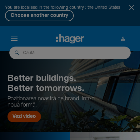
You are localised in the following country : the United States
Choose another country
Better buil­dings.
Better tomor­rows.
Pozi­țio­narea noastră de brand, într-o
nouă formă.
Vezi video