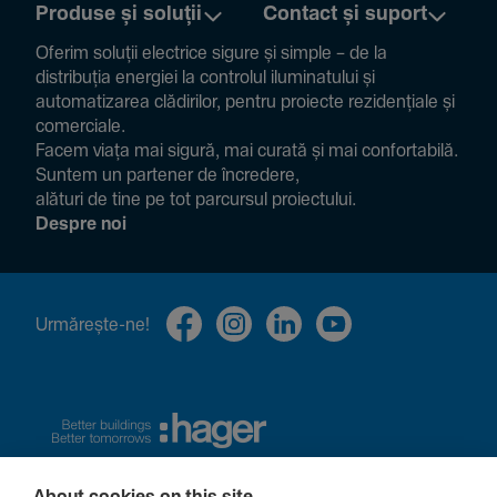
Produse și soluții
Contact și suport
Oferim soluții electrice sigure și simple – de la
distribuția energiei la controlul ilumi­na­tului și
auto­ma­ti­zarea clădi­rilor, pentru proiecte rezi­den­țiale și
comer­ciale.
Facem viața mai sigură, mai curată și mai confor­ta­bilă.
Suntem un partener de încre­dere,
alături de tine pe tot parcursul proiec­tului.
Despre noi
Urmă­rește-ne!