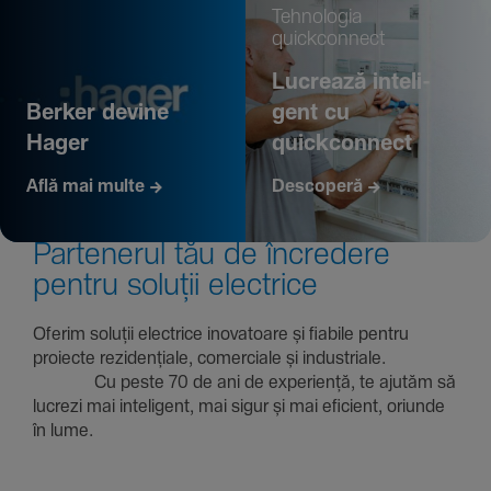
Tehno­logia
quickconnect
Lucrează inte­li­
Berker devine
gent cu
Hager
quickconnect
Află mai multe
Descoperă
Parte­nerul tău de încre­dere
pentru soluții electrice
Oferim soluții electrice inova­toare și fiabile pentru
proiecte rezi­den­țiale, comer­ciale și indus­triale.
Cu peste 70 de ani de expe­riență, te ajutăm să
lucrezi mai inte­li­gent, mai sigur și mai eficient, oriunde
în lume.