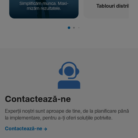
Simpli­ficăm munca. Maxi­
Tablouri distribuți
mizăm rezul­ta­tele.
Contac­tează-ne
Experții noștri sunt aproape de tine, de la plani­fi­care până
la imple­men­tare, pentru a-ți oferi solu­țiile potri­vite.
Contactează-ne