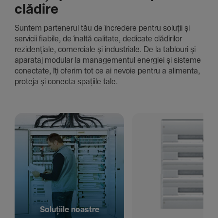
clădire
Suntem parte­nerul tău de încre­dere pentru soluții și
servicii fiabile, de înaltă cali­tate, dedi­cate clădi­rilor
rezi­den­țiale, comer­ciale și indus­triale. De la tablouri și
aparataj modular la managementul energiei și sisteme
conec­tate, îți oferim tot ce ai nevoie pentru a alimenta,
proteja și conecta spațiile tale.
Solu­țiile noastre