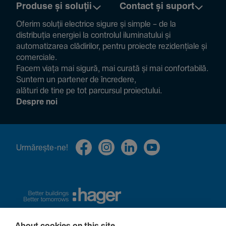
Produse și soluții
Contact și suport
Oferim soluții electrice sigure și simple – de la
distribuția energiei la controlul ilumi­na­tului și
auto­ma­ti­zarea clădi­rilor, pentru proiecte rezi­den­țiale și
comer­ciale.
Facem viața mai sigură, mai curată și mai confor­ta­bilă.
Suntem un partener de încre­dere,
alături de tine pe tot parcursul proiec­tului.
Despre noi
Urmă­rește-ne!