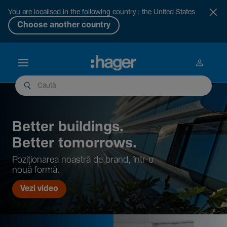
You are localised in the following country : the United States
Choose another country
Better buil­dings.
Better tomor­rows.
Pozi­țio­narea noastră de brand, într-o
nouă formă.
Vezi video