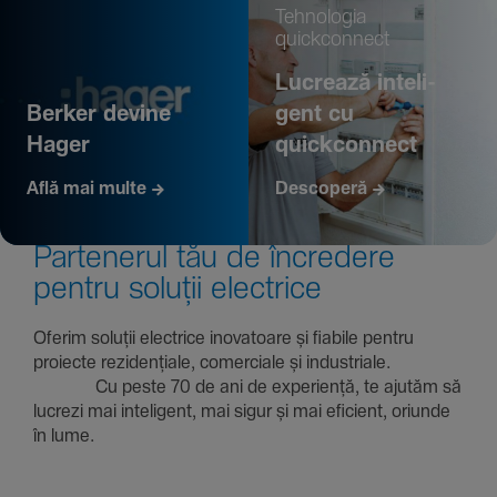
Tehno­logia
quickconnect
Lucrează inte­li­
Berker devine
gent cu
Hager
quickconnect
Află mai multe
Descoperă
Parte­nerul tău de încre­dere
pentru soluții electrice
Oferim soluții electrice inova­toare și fiabile pentru
proiecte rezi­den­țiale, comer­ciale și indus­triale.
Cu peste 70 de ani de expe­riență, te ajutăm să
lucrezi mai inte­li­gent, mai sigur și mai eficient, oriunde
în lume.