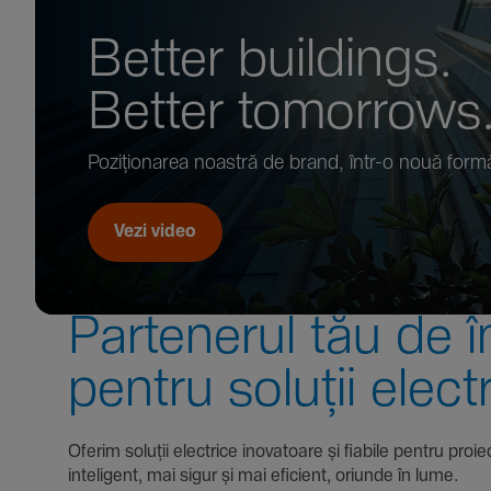
Better buil­dings.
Better tomor­rows
Pozi­țio­narea noastră de brand, într-o nouă form
Vezi video
Parte­nerul tău de î
pentru soluții elect
Oferim soluții electrice inova­toare și fiabile pentru
inte­li­gent, mai sigur și mai eficient, oriunde în lume.