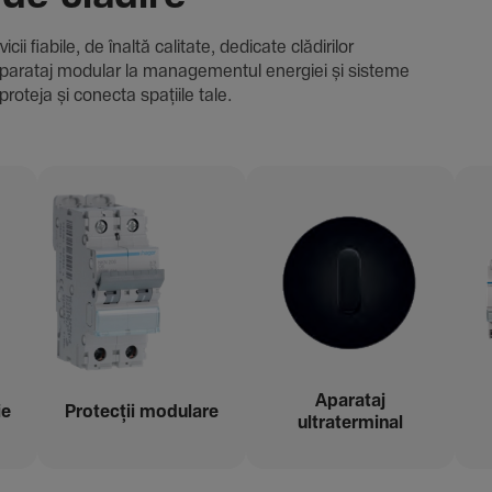
i fiabile, de înaltă cali­tate, dedi­cate clădi­rilor
i și aparataj modular la managementul energiei și sisteme
proteja și conecta spațiile tale.
Aparataj
ie
Protecții modu­lare
ultraterminal