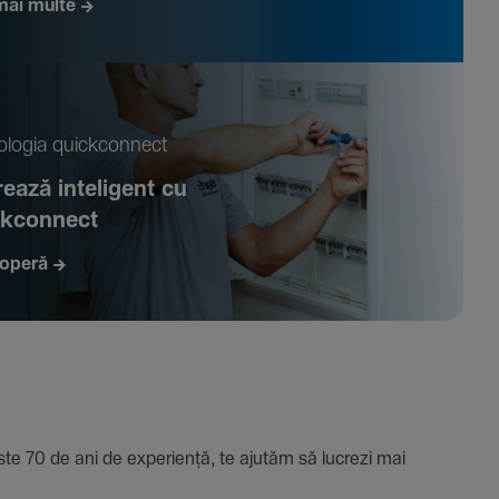
mai multe
­logia quickconnect
ează inte­li­gent cu
ckconnect
operă
e 70 de ani de expe­riență, te ajutăm să lucrezi mai