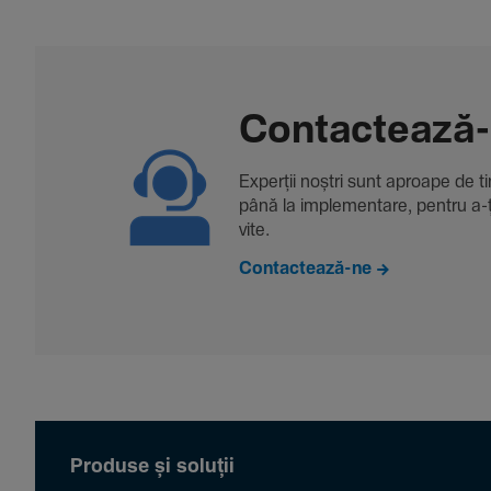
Contac­tează
Experții noștri sunt aproape de tine
până la imple­men­tare, pentru a-ți 
vite.
Contactează-ne
Produse și soluții