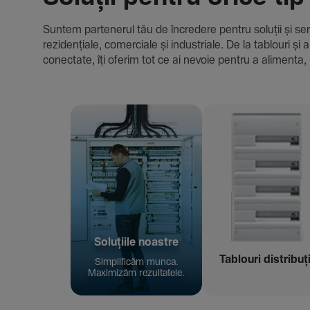
Suntem parte­nerul tău de încre­dere pentru soluții și servici
rezi­den­țiale, comer­ciale și indus­triale. De la tablour
conec­tate, îți oferim tot ce ai nevoie pentru a alimenta, 
Solu­țiile noastre
Tablouri distribuț
Simpli­ficăm munca.
Maxi­mizăm rezul­ta­tele.