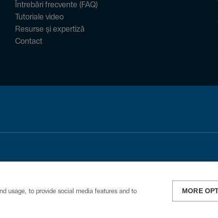
Întrebări frecvente (FAQ)
Tutoriale video
Resurse și expertiză
Contact
MORE OP
nd usage, to provide social media features and to