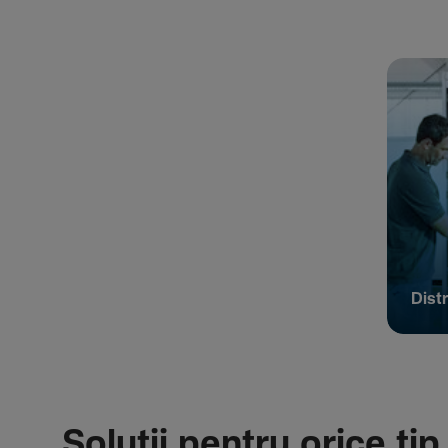
Distr
Soluții pentru orice tip