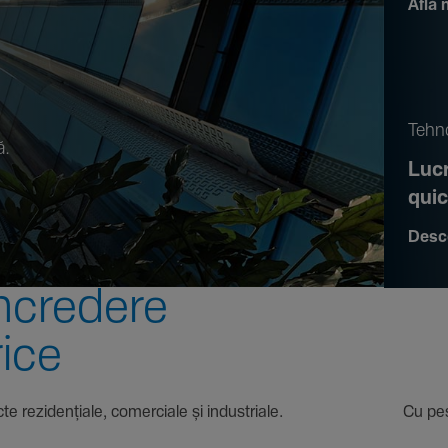
Află 
.
Tehno
ă.
Lucr
qui
Desc
ncre­dere
rice
 proiecte rezi­den­țiale, comer­ciale și indus­triale. Cu pest