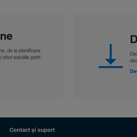
-ne
D
, de la plani­fi­care
Des
oferi solu­țiile potri­
doc
De
Contact și suport