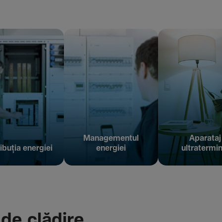
Managementul
Aparataj
ibuția energiei
energiei
ultratermin
 de clădire