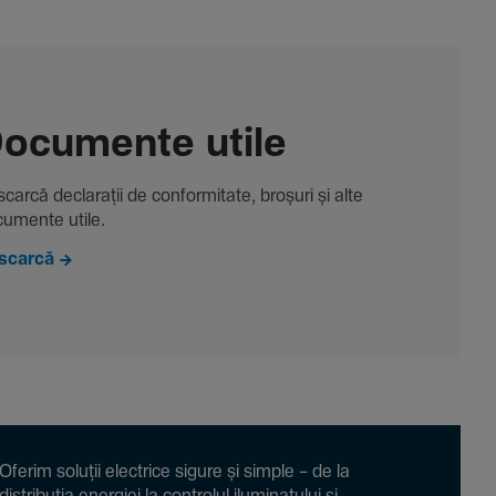
ocu­mente utile
carcă decla­rații de conformitate, broșuri și alte
u­mente utile.
scarcă
Oferim soluții electrice sigure și simple – de la