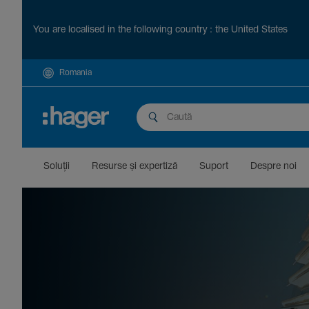
You are localised in the following country : the United States
Romania
Soluții
Resurse și exper­tiză
Suport
Despre noi