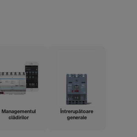
Managementul
Între­ru­pă­toare
clădi­rilor
gene­rale