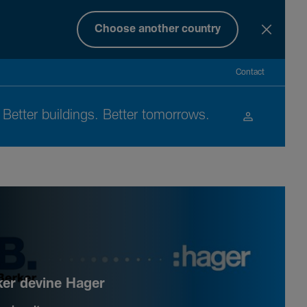
Choose another country
Contact
Better buil­dings. Better tomor­rows.
ker devine Hager