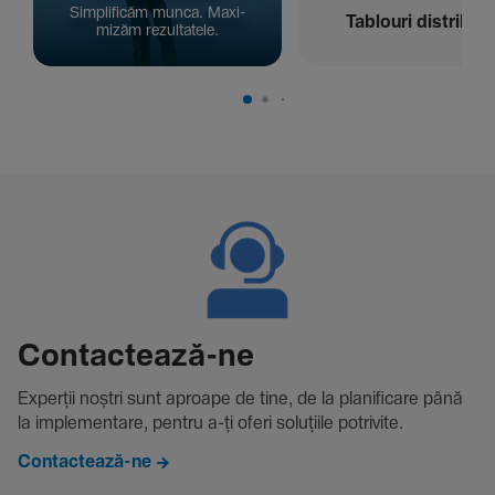
Simpli­ficăm munca. Maxi­
Tablouri distribuți
mizăm rezul­ta­tele.
Contac­tează-ne
Experții noștri sunt aproape de tine, de la plani­fi­care până
la imple­men­tare, pentru a-ți oferi solu­țiile potri­vite.
Contactează-ne