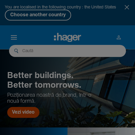
You are localised in the following country : the United States
Choose another country
Better buil­dings.
Better tomor­rows.
Pozi­țio­narea noastră de brand, într-o
nouă formă.
Vezi video