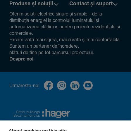
Produse și soluții
Contact și suport
Oferim soluții electrice sigure și simple – de la
distribuția energiei la controlul ilumi­na­tului și
auto­ma­ti­zarea clădi­rilor, pentru proiecte rezi­den­țiale și
comer­ciale.
Facem viața mai sigură, mai curată și mai confor­ta­bilă.
Suntem un partener de încre­dere,
alături de tine pe tot parcursul proiec­tului.
Despre noi
Urmă­rește-ne!