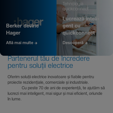
Tehno­logia
quickconnect
Lucrează inte­li­
Berker devine
gent cu
Hager
quickconnect
Află mai multe
Descoperă
Parte­nerul tău de încre­dere
pentru soluții electrice
Oferim soluții electrice inova­toare și fiabile pentru
proiecte rezi­den­țiale, comer­ciale și indus­triale.
Cu peste 70 de ani de expe­riență, te ajutăm să
lucrezi mai inte­li­gent, mai sigur și mai eficient, oriunde
în lume.