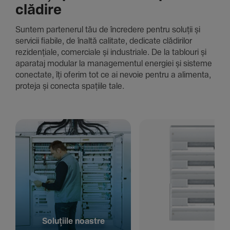
clădire
Suntem parte­nerul tău de încre­dere pentru soluții și
servicii fiabile, de înaltă cali­tate, dedi­cate clădi­rilor
rezi­den­țiale, comer­ciale și indus­triale. De la tablouri și
aparataj modular la managementul energiei și sisteme
conec­tate, îți oferim tot ce ai nevoie pentru a alimenta,
proteja și conecta spațiile tale.
Solu­țiile noastre