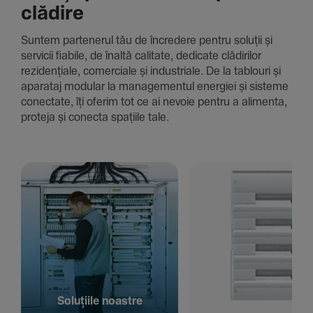
clădire
Suntem parte­nerul tău de încre­dere pentru soluții și
servicii fiabile, de înaltă cali­tate, dedi­cate clădi­rilor
rezi­den­țiale, comer­ciale și indus­triale. De la tablouri și
aparataj modular la managementul energiei și sisteme
conec­tate, îți oferim tot ce ai nevoie pentru a alimenta,
proteja și conecta spațiile tale.
Solu­țiile noastre