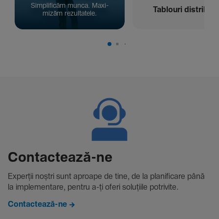
Simpli­ficăm munca. Maxi­
Tablouri distribuți
mizăm rezul­ta­tele.
Contac­tează-ne
Experții noștri sunt aproape de tine, de la plani­fi­care până
la imple­men­tare, pentru a-ți oferi solu­țiile potri­vite.
Contactează-ne