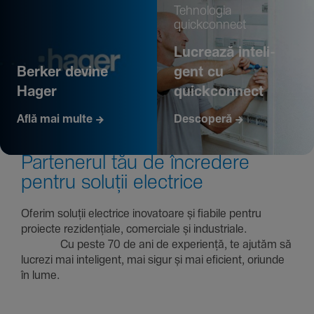
Tehno­logia
quickconnect
Lucrează inte­li­
Berker devine
gent cu
Hager
quickconnect
Află mai multe
Descoperă
Parte­nerul tău de încre­dere
pentru soluții electrice
Oferim soluții electrice inova­toare și fiabile pentru
proiecte rezi­den­țiale, comer­ciale și indus­triale.
Cu peste 70 de ani de expe­riență, te ajutăm să
lucrezi mai inte­li­gent, mai sigur și mai eficient, oriunde
în lume.