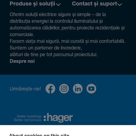
Produse și soluții
Contact și suport
Oferim soluții electrice sigure și simple – de la
distribuția energiei la controlul ilumi­na­tului și
auto­ma­ti­zarea clădi­rilor, pentru proiecte rezi­den­țiale și
comer­ciale.
Facem viața mai sigură, mai curată și mai confor­ta­bilă.
Suntem un partener de încre­dere,
alături de tine pe tot parcursul proiec­tului.
Despre noi
Urmă­rește-ne!