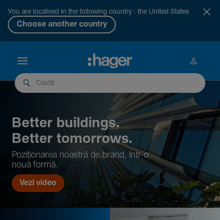
You are localised in the following country : the United States
Choose another country
Better buil­dings.
Better tomor­rows.
Pozi­țio­narea noastră de brand, într-o
nouă formă.
Vezi video