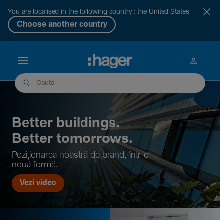
You are localised in the following country : the United States
Choose another country
Better buil­dings.
Better tomor­rows.
Pozi­țio­narea noastră de brand, într-o
nouă formă.
Vezi video