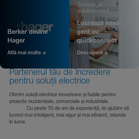
Tehno­logia
quickconnect
Lucrează inte­li­
Berker devine
gent cu
Hager
quickconnect
Află mai multe
Descoperă
Parte­nerul tău de încre­dere
pentru soluții electrice
Oferim soluții electrice inova­toare și fiabile pentru
proiecte rezi­den­țiale, comer­ciale și indus­triale.
Cu peste 70 de ani de expe­riență, te ajutăm să
lucrezi mai inte­li­gent, mai sigur și mai eficient, oriunde
în lume.