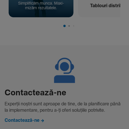
Simpli­ficăm munca. Maxi­
Tablouri distribuți
mizăm rezul­ta­tele.
Contac­tează-ne
Experții noștri sunt aproape de tine, de la plani­fi­care până
la imple­men­tare, pentru a-ți oferi solu­țiile potri­vite.
Contactează-ne