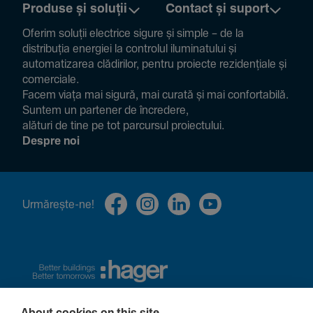
Produse și soluții
Contact și suport
Oferim soluții electrice sigure și simple – de la
distribuția energiei la controlul ilumi­na­tului și
auto­ma­ti­zarea clădi­rilor, pentru proiecte rezi­den­țiale și
comer­ciale.
Facem viața mai sigură, mai curată și mai confor­ta­bilă.
Suntem un partener de încre­dere,
alături de tine pe tot parcursul proiec­tului.
Despre noi
Urmă­rește-ne!