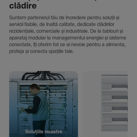
clădire
Suntem parte­nerul tău de încre­dere pentru soluții și
servicii fiabile, de înaltă cali­tate, dedi­cate clădi­rilor
rezi­den­țiale, comer­ciale și indus­triale. De la tablouri și
aparataj modular la managementul energiei și sisteme
conec­tate, îți oferim tot ce ai nevoie pentru a alimenta,
proteja și conecta spațiile tale.
Solu­țiile noastre