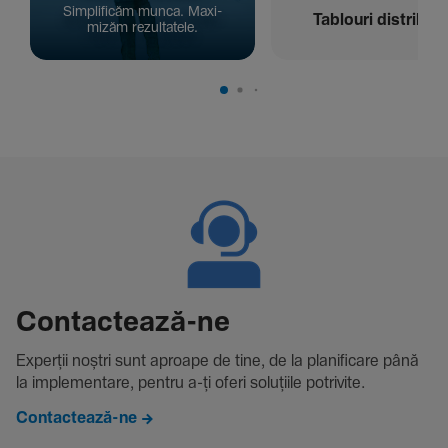
Simpli­ficăm munca. Maxi­
Tablouri distribuți
mizăm rezul­ta­tele.
Contac­tează-ne
Experții noștri sunt aproape de tine, de la plani­fi­care până
la imple­men­tare, pentru a-ți oferi solu­țiile potri­vite.
Contactează-ne