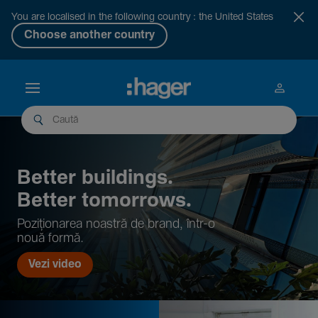
You are localised in the following country : the United States
Choose another country
Better buil­dings.
Better tomor­rows.
Pozi­țio­narea noastră de brand, într-o
nouă formă.
Vezi video