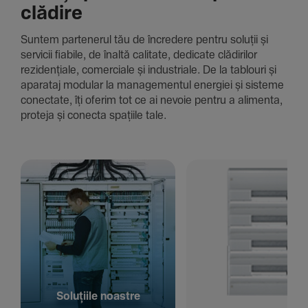
clădire
Suntem parte­nerul tău de încre­dere pentru soluții și
servicii fiabile, de înaltă cali­tate, dedi­cate clădi­rilor
rezi­den­țiale, comer­ciale și indus­triale. De la tablouri și
aparataj modular la managementul energiei și sisteme
conec­tate, îți oferim tot ce ai nevoie pentru a alimenta,
proteja și conecta spațiile tale.
Solu­țiile noastre