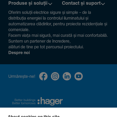
Produse și soluții
Contact și suport
Oferim soluții electrice sigure și simple – de la
distribuția energiei la controlul ilumi­na­tului și
auto­ma­ti­zarea clădi­rilor, pentru proiecte rezi­den­țiale și
comer­ciale.
Facem viața mai sigură, mai curată și mai confor­ta­bilă.
Suntem un partener de încre­dere,
alături de tine pe tot parcursul proiec­tului.
Despre noi
Urmă­rește-ne!