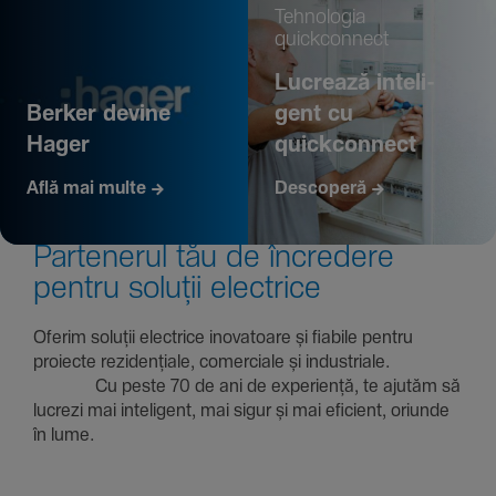
Tehno­logia
quickconnect
Lucrează inte­li­
Berker devine
gent cu
Hager
quickconnect
Află mai multe
Descoperă
Parte­nerul tău de încre­dere
pentru soluții electrice
Oferim soluții electrice inova­toare și fiabile pentru
proiecte rezi­den­țiale, comer­ciale și indus­triale.
Cu peste 70 de ani de expe­riență, te ajutăm să
lucrezi mai inte­li­gent, mai sigur și mai eficient, oriunde
în lume.