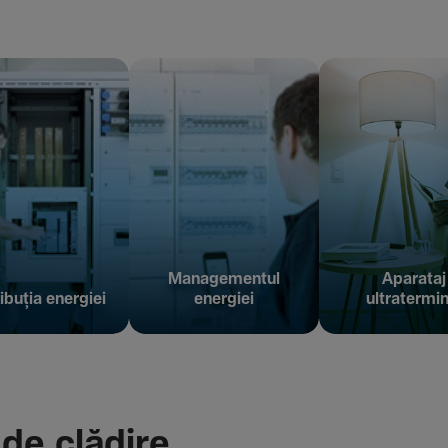
Managementul
Aparataj
ibuția energiei
energiei
ultratermin
 de clădire