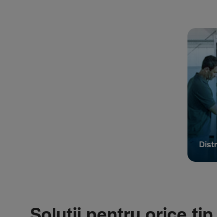
Distr
Soluții pentru orice tip