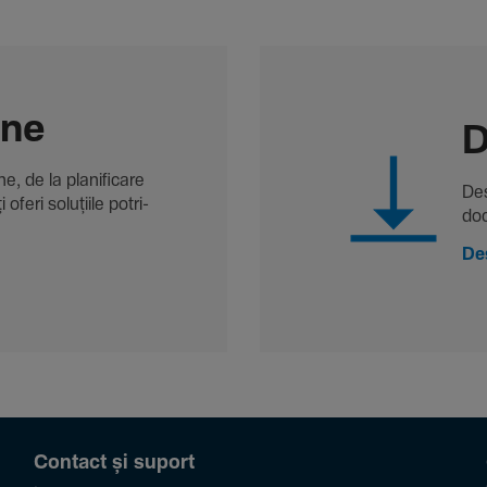
-ne
D
, de la plani­fi­care
Des
oferi solu­țiile potri­
doc
De
Contact și suport