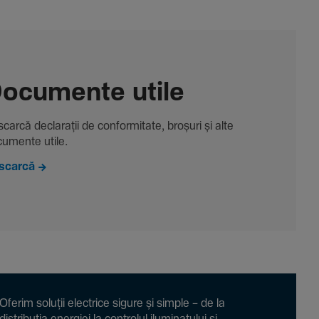
ocu­mente utile
carcă decla­rații de conformitate, broșuri și alte
u­mente utile.
scarcă
Oferim soluții electrice sigure și simple – de la