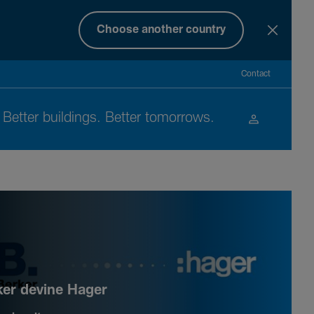
Choose another country
Contact
Better buil­dings. Better tomor­rows.
ker devine Hager