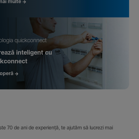
mai multe
­logia quickconnect
ează inte­li­gent cu
ckconnect
operă
e 70 de ani de expe­riență, te ajutăm să lucrezi mai