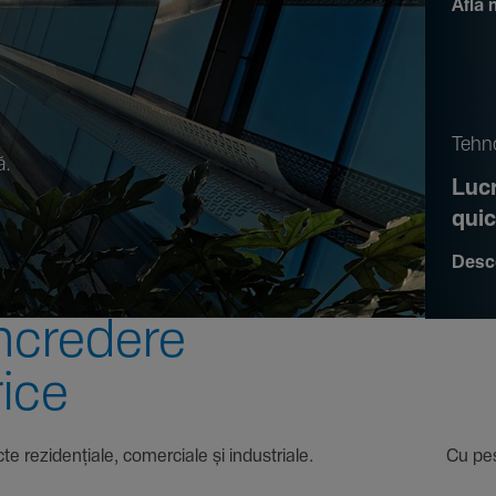
Află 
.
Tehno
ă.
Lucr
qui
Desc
ncre­dere
rice
 proiecte rezi­den­țiale, comer­ciale și indus­triale. Cu pest