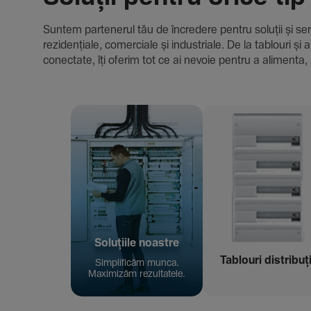
Suntem parte­nerul tău de încre­dere pentru soluții și servici
rezi­den­țiale, comer­ciale și indus­triale. De la tablour
conec­tate, îți oferim tot ce ai nevoie pentru a alimenta, 
Solu­țiile noastre
Tablouri distribuț
Simpli­ficăm munca.
Maxi­mizăm rezul­ta­tele.