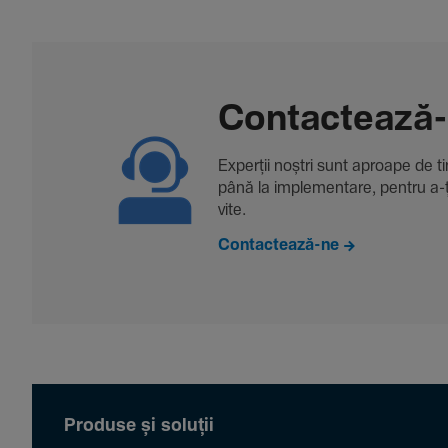
Contac­tează
Experții noștri sunt aproape de tine
până la imple­men­tare, pentru a-ți 
vite.
Contactează-ne
Produse și soluții