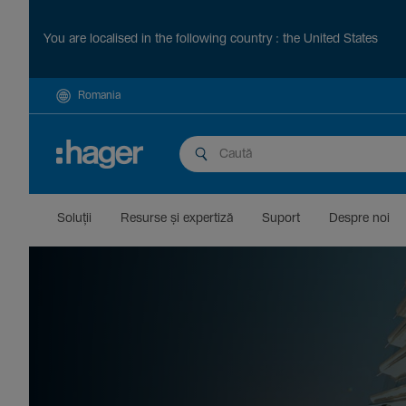
You are localised in the following country : the United States
Romania
Soluții
Resurse și exper­tiză
Suport
Despre noi