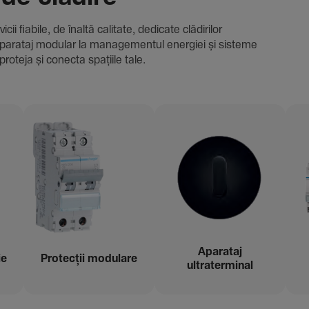
i fiabile, de înaltă cali­tate, dedi­cate clădi­rilor
i și aparataj modular la managementul energiei și sisteme
proteja și conecta spațiile tale.
Aparataj
ie
Protecții modu­lare
ultraterminal