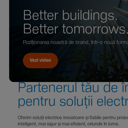
Better buil­dings.
Better tomor­rows
Pozi­țio­narea noastră de brand, într-o nouă form
Vezi video
Parte­nerul tău de î
pentru soluții elect
Oferim soluții electrice inova­toare și fiabile pentru
inte­li­gent, mai sigur și mai eficient, oriunde în lume.