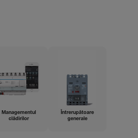
Managementul
Între­ru­pă­toare
clădi­rilor
gene­rale