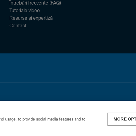
Întrebări frecvente (FAQ)
Tutoriale video
Resurse și expertiză
Contact
MORE OP
nd usage, to provide social media features and to