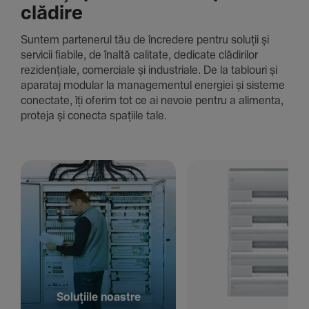
clădire
Suntem parte­nerul tău de încre­dere pentru soluții și
servicii fiabile, de înaltă cali­tate, dedi­cate clădi­rilor
rezi­den­țiale, comer­ciale și indus­triale. De la tablouri și
aparataj modular la managementul energiei și sisteme
conec­tate, îți oferim tot ce ai nevoie pentru a alimenta,
proteja și conecta spațiile tale.
Solu­țiile noastre