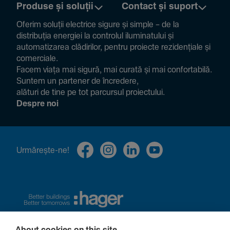
Produse și soluții
Contact și suport
Oferim soluții electrice sigure și simple – de la
distribuția energiei la controlul ilumi­na­tului și
auto­ma­ti­zarea clădi­rilor, pentru proiecte rezi­den­țiale și
comer­ciale.
Facem viața mai sigură, mai curată și mai confor­ta­bilă.
Suntem un partener de încre­dere,
alături de tine pe tot parcursul proiec­tului.
Despre noi
Urmă­rește-ne!