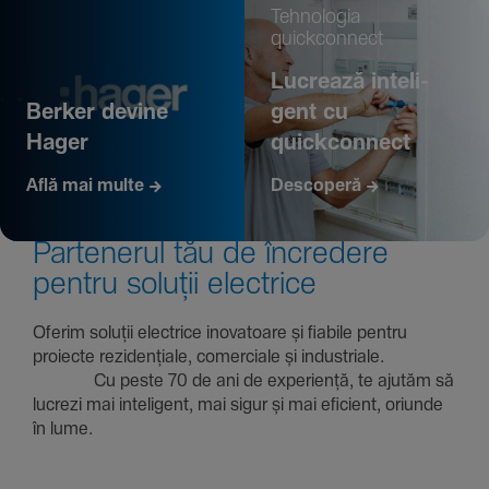
Tehno­logia
quickconnect
Lucrează inte­li­
Berker devine
gent cu
Hager
quickconnect
Află mai multe
Descoperă
Parte­nerul tău de încre­dere
pentru soluții electrice
Oferim soluții electrice inova­toare și fiabile pentru
proiecte rezi­den­țiale, comer­ciale și indus­triale.
Cu peste 70 de ani de expe­riență, te ajutăm să
lucrezi mai inte­li­gent, mai sigur și mai eficient, oriunde
în lume.