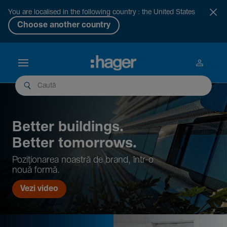
You are localised in the following country : the United States
Choose another country
Better buil­dings.
Better tomor­rows.
Pozi­țio­narea noastră de brand, într-o
nouă formă.
Vezi video