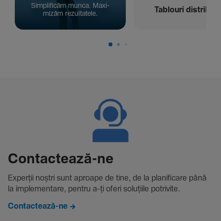
Simpli­ficăm munca. Maxi­
Tablouri distribuți
mizăm rezul­ta­tele.
Contac­tează-ne
Experții noștri sunt aproape de tine, de la plani­fi­care până
la imple­men­tare, pentru a-ți oferi solu­țiile potri­vite.
Contactează-ne