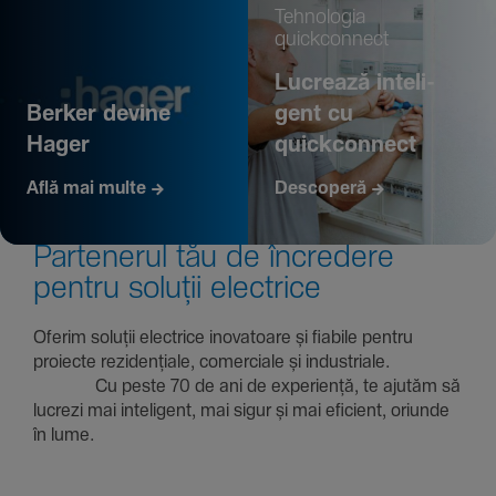
Tehno­logia
quickconnect
Lucrează inte­li­
Berker devine
gent cu
Hager
quickconnect
Află mai multe
Descoperă
Parte­nerul tău de încre­dere
pentru soluții electrice
Oferim soluții electrice inova­toare și fiabile pentru
proiecte rezi­den­țiale, comer­ciale și indus­triale.
Cu peste 70 de ani de expe­riență, te ajutăm să
lucrezi mai inte­li­gent, mai sigur și mai eficient, oriunde
în lume.