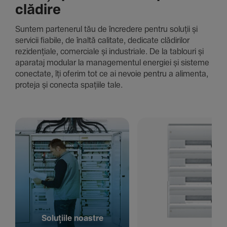
clădire
Suntem parte­nerul tău de încre­dere pentru soluții și
servicii fiabile, de înaltă cali­tate, dedi­cate clădi­rilor
rezi­den­țiale, comer­ciale și indus­triale. De la tablouri și
aparataj modular la managementul energiei și sisteme
conec­tate, îți oferim tot ce ai nevoie pentru a alimenta,
proteja și conecta spațiile tale.
Solu­țiile noastre