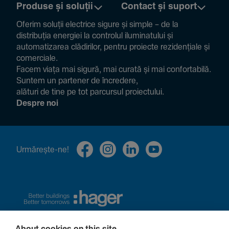
Produse și soluții
Contact și suport
Oferim soluții electrice sigure și simple – de la
distribuția energiei la controlul ilumi­na­tului și
auto­ma­ti­zarea clădi­rilor, pentru proiecte rezi­den­țiale și
comer­ciale.
Facem viața mai sigură, mai curată și mai confor­ta­bilă.
Suntem un partener de încre­dere,
alături de tine pe tot parcursul proiec­tului.
Despre noi
Urmă­rește-ne!