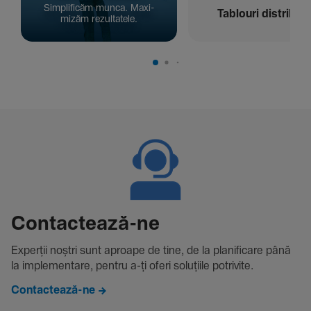
Simpli­ficăm munca. Maxi­
Tablouri distribuți
mizăm rezul­ta­tele.
Contac­tează-ne
Experții noștri sunt aproape de tine, de la plani­fi­care până
la imple­men­tare, pentru a-ți oferi solu­țiile potri­vite.
Contactează-ne