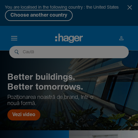
You are localised in the following country : the United States
Choose another country
Better buil­dings.
Better tomor­rows.
Pozi­țio­narea noastră de brand, într-o
nouă formă.
Vezi video