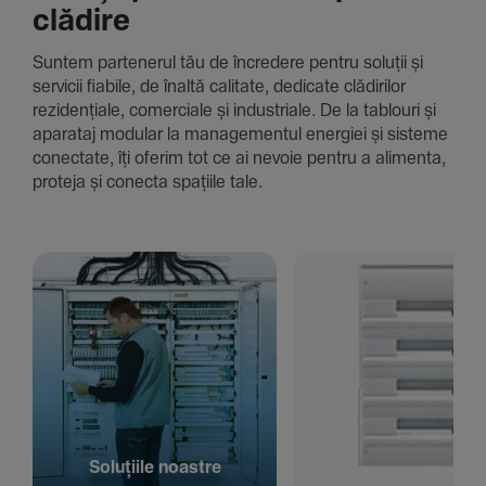
clădire
Suntem parte­nerul tău de încre­dere pentru soluții și
servicii fiabile, de înaltă cali­tate, dedi­cate clădi­rilor
rezi­den­țiale, comer­ciale și indus­triale. De la tablouri și
aparataj modular la managementul energiei și sisteme
conec­tate, îți oferim tot ce ai nevoie pentru a alimenta,
proteja și conecta spațiile tale.
Solu­țiile noastre