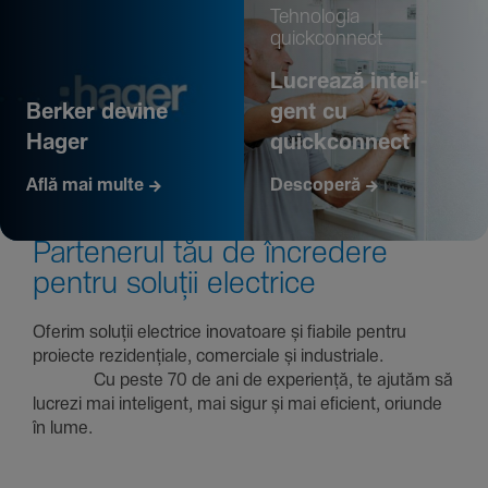
Tehno­logia
quickconnect
Lucrează inte­li­
Berker devine
gent cu
Hager
quickconnect
Află mai multe
Descoperă
Parte­nerul tău de încre­dere
pentru soluții electrice
Oferim soluții electrice inova­toare și fiabile pentru
proiecte rezi­den­țiale, comer­ciale și indus­triale.
Cu peste 70 de ani de expe­riență, te ajutăm să
lucrezi mai inte­li­gent, mai sigur și mai eficient, oriunde
în lume.