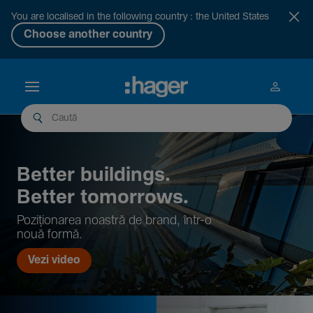
You are localised in the following country : the United States
Choose another country
Better buil­dings.
Better tomor­rows.
Pozi­țio­narea noastră de brand, într-o
nouă formă.
Vezi video