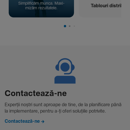
Simpli­ficăm munca. Maxi­
Tablouri distribuți
mizăm rezul­ta­tele.
Contac­tează-ne
Experții noștri sunt aproape de tine, de la plani­fi­care până
la imple­men­tare, pentru a-ți oferi solu­țiile potri­vite.
Contactează-ne