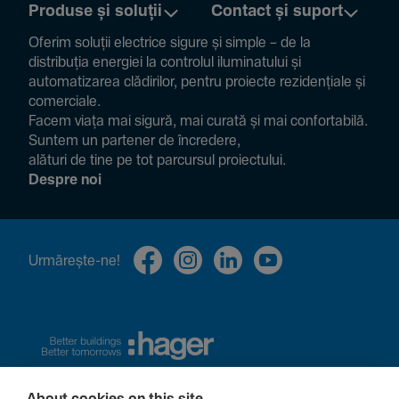
Produse și soluții
Contact și suport
Oferim soluții electrice sigure și simple – de la
distribuția energiei la controlul ilumi­na­tului și
auto­ma­ti­zarea clădi­rilor, pentru proiecte rezi­den­țiale și
comer­ciale.
Facem viața mai sigură, mai curată și mai confor­ta­bilă.
Suntem un partener de încre­dere,
alături de tine pe tot parcursul proiec­tului.
Despre noi
Urmă­rește-ne!