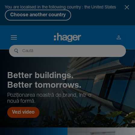
You are localised in the following country : the United States
Choose another country
Better buil­dings.
Better tomor­rows.
Pozi­țio­narea noastră de brand, într-o
nouă formă.
Vezi video