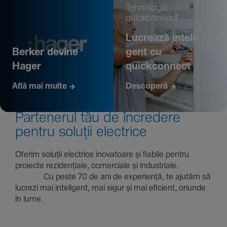
Tehno­logia
quickconnect
Lucrează inte­li­
Berker devine
gent cu
Hager
quickconnect
Află mai multe
Descoperă
Parte­nerul tău de încre­dere
pentru soluții electrice
Oferim soluții electrice inova­toare și fiabile pentru
proiecte rezi­den­țiale, comer­ciale și indus­triale.
Cu peste 70 de ani de expe­riență, te ajutăm să
lucrezi mai inte­li­gent, mai sigur și mai eficient, oriunde
în lume.