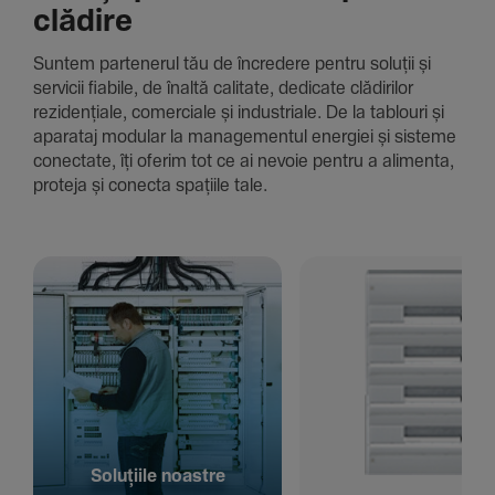
clădire
Suntem parte­nerul tău de încre­dere pentru soluții și
servicii fiabile, de înaltă cali­tate, dedi­cate clădi­rilor
rezi­den­țiale, comer­ciale și indus­triale. De la tablouri și
aparataj modular la managementul energiei și sisteme
conec­tate, îți oferim tot ce ai nevoie pentru a alimenta,
proteja și conecta spațiile tale.
Solu­țiile noastre