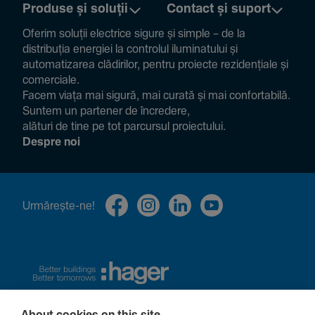
Produse și soluții
Contact și suport
Oferim soluții electrice sigure și simple – de la
distribuția energiei la controlul ilumi­na­tului și
auto­ma­ti­zarea clădi­rilor, pentru proiecte rezi­den­țiale și
comer­ciale.
Facem viața mai sigură, mai curată și mai confor­ta­bilă.
Suntem un partener de încre­dere,
alături de tine pe tot parcursul proiec­tului.
Despre noi
Urmă­rește-ne!