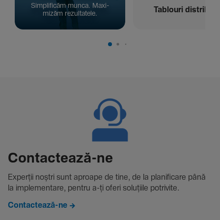
Simpli­ficăm munca. Maxi­
Tablouri distribuți
mizăm rezul­ta­tele.
Contac­tează-ne
Experții noștri sunt aproape de tine, de la plani­fi­care până
la imple­men­tare, pentru a-ți oferi solu­țiile potri­vite.
Contactează-ne