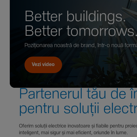
Better buil­dings.
Better tomor­rows
Pozi­țio­narea noastră de brand, într-o nouă form
Vezi video
Parte­nerul tău de î
pentru soluții elect
Oferim soluții electrice inova­toare și fiabile pentru
inte­li­gent, mai sigur și mai eficient, oriunde în lume.