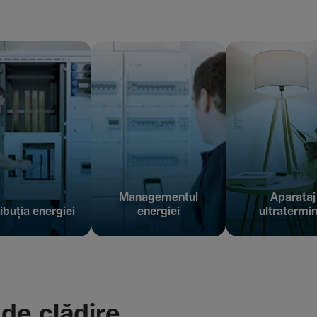
Managementul
Aparataj
ibuția energiei
energiei
ultratermin
 de clădire