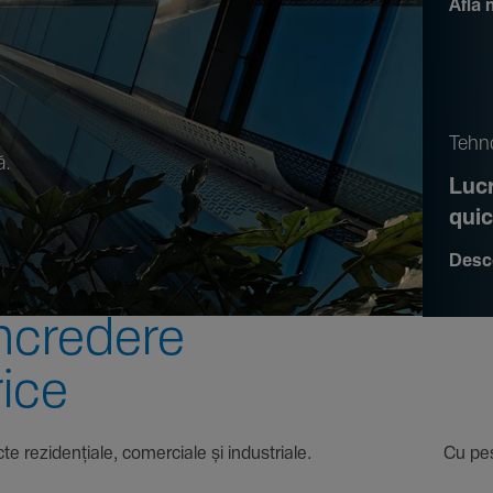
Află 
.
Tehno
ă.
Lucr
qui
Desc
ncre­dere
rice
 proiecte rezi­den­țiale, comer­ciale și indus­triale. Cu pest