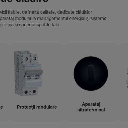
i fiabile, de înaltă cali­tate, dedi­cate clădi­rilor
i și aparataj modular la managementul energiei și sisteme
proteja și conecta spațiile tale.
Aparataj
ie
Protecții modu­lare
ultraterminal