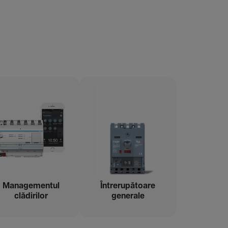
Managementul
Între­ru­pă­toare
clădi­rilor
gene­rale