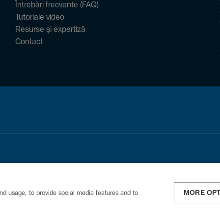
Întrebări frecvente (FAQ)
Tutoriale video
Resurse și expertiză
Contact
MORE OP
nd usage, to provide social media features and to