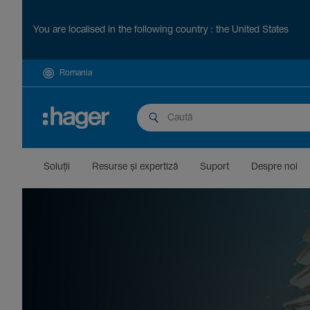
You are localised in the following country : the United States
Romania
Soluții
Resurse și exper­tiză
Suport
Despre noi