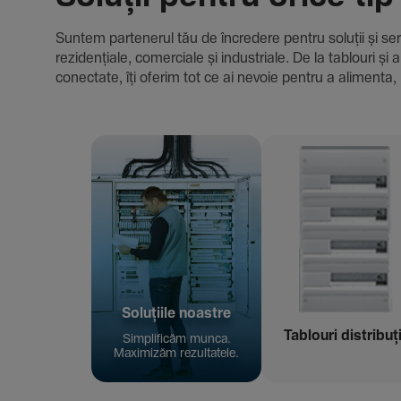
Suntem parte­nerul tău de încre­dere pentru soluții și servici
rezi­den­țiale, comer­ciale și indus­triale. De la tablour
conec­tate, îți oferim tot ce ai nevoie pentru a alimenta, 
Solu­țiile noastre
Tablouri distribuț
Simpli­ficăm munca.
Maxi­mizăm rezul­ta­tele.