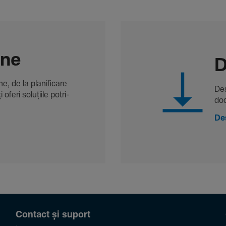
-ne
D
, de la plani­fi­care
Des
oferi solu­țiile potri­
doc
De
Contact și suport