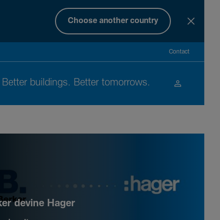
Choose another country
Contact
Better buil­dings. Better tomor­rows.
ker devine Hager