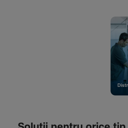
Distr
Soluții pentru orice tip