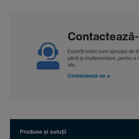
Contac­tează
Experții noștri sunt aproape de tine
până la imple­men­tare, pentru a-ți 
vite.
Contactează-ne
Produse și soluții