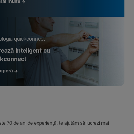
mai multe
­logia quickconnect
ează inte­li­gent cu
ckconnect
operă
e 70 de ani de expe­riență, te ajutăm să lucrezi mai