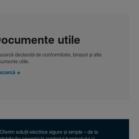
ocu­mente utile
carcă decla­rații de conformitate, broșuri și alte
u­mente utile.
scarcă
Oferim soluții electrice sigure și simple – de la