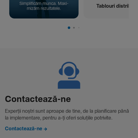
Simpli­ficăm munca. Maxi­
Tablouri distribuți
mizăm rezul­ta­tele.
Contac­tează-ne
Experții noștri sunt aproape de tine, de la plani­fi­care până
la imple­men­tare, pentru a-ți oferi solu­țiile potri­vite.
Contactează-ne