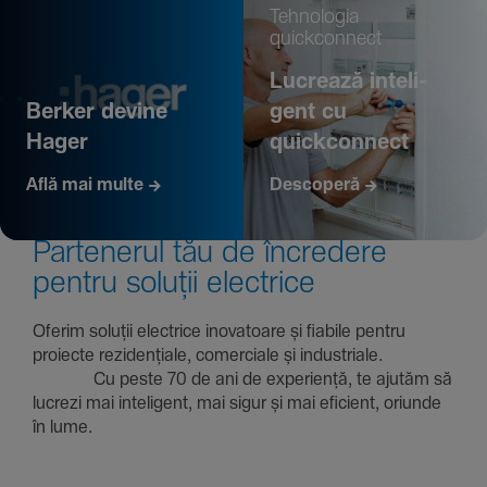
Tehno­logia
quickconnect
Lucrează inte­li­
Berker devine
gent cu
Hager
quickconnect
Află mai multe
Descoperă
Parte­nerul tău de încre­dere
pentru soluții electrice
Oferim soluții electrice inova­toare și fiabile pentru
proiecte rezi­den­țiale, comer­ciale și indus­triale.
Cu peste 70 de ani de expe­riență, te ajutăm să
lucrezi mai inte­li­gent, mai sigur și mai eficient, oriunde
în lume.