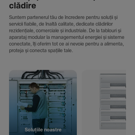
clădire
Suntem parte­nerul tău de încre­dere pentru soluții și
servicii fiabile, de înaltă cali­tate, dedi­cate clădi­rilor
rezi­den­țiale, comer­ciale și indus­triale. De la tablouri și
aparataj modular la managementul energiei și sisteme
conec­tate, îți oferim tot ce ai nevoie pentru a alimenta,
proteja și conecta spațiile tale.
Solu­țiile noastre