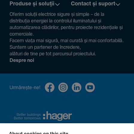
Produse și soluții
Contact și suport
Oferim soluții electrice sigure și simple – de la
distribuția energiei la controlul ilumi­na­tului și
auto­ma­ti­zarea clădi­rilor, pentru proiecte rezi­den­țiale și
comer­ciale.
Facem viața mai sigură, mai curată și mai confor­ta­bilă.
Suntem un partener de încre­dere,
alături de tine pe tot parcursul proiec­tului.
Despre noi
Urmă­rește-ne!