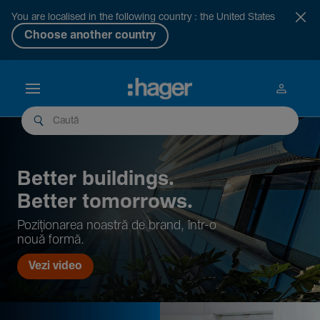
You are localised in the following country : the United States
Choose another country
Better buil­dings.
Better tomor­rows.
Pozi­țio­narea noastră de brand, într-o
nouă formă.
Vezi video