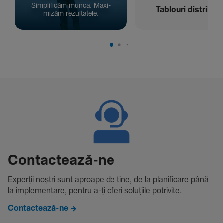
Simpli­ficăm munca. Maxi­
Tablouri distribuți
mizăm rezul­ta­tele.
Contac­tează-ne
Experții noștri sunt aproape de tine, de la plani­fi­care până
la imple­men­tare, pentru a-ți oferi solu­țiile potri­vite.
Contactează-ne