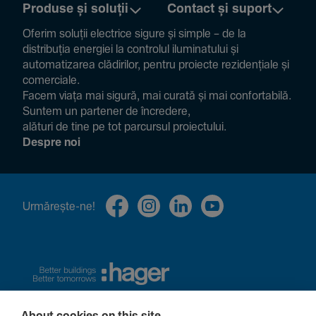
Produse și soluții
Contact și suport
Oferim soluții electrice sigure și simple – de la
distribuția energiei la controlul ilumi­na­tului și
auto­ma­ti­zarea clădi­rilor, pentru proiecte rezi­den­țiale și
comer­ciale.
Facem viața mai sigură, mai curată și mai confor­ta­bilă.
Suntem un partener de încre­dere,
alături de tine pe tot parcursul proiec­tului.
Despre noi
Urmă­rește-ne!