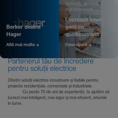
Tehno­logia
quickconnect
Lucrează inte­li­
Berker devine
gent cu
Hager
quickconnect
Află mai multe
Descoperă
Parte­nerul tău de încre­dere
pentru soluții electrice
Oferim soluții electrice inova­toare și fiabile pentru
proiecte rezi­den­țiale, comer­ciale și indus­triale.
Cu peste 70 de ani de expe­riență, te ajutăm să
lucrezi mai inte­li­gent, mai sigur și mai eficient, oriunde
în lume.