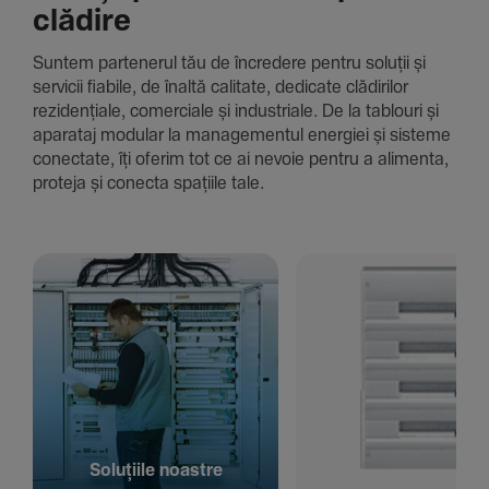
clădire
Suntem parte­nerul tău de încre­dere pentru soluții și
servicii fiabile, de înaltă cali­tate, dedi­cate clădi­rilor
rezi­den­țiale, comer­ciale și indus­triale. De la tablouri și
aparataj modular la managementul energiei și sisteme
conec­tate, îți oferim tot ce ai nevoie pentru a alimenta,
proteja și conecta spațiile tale.
Solu­țiile noastre