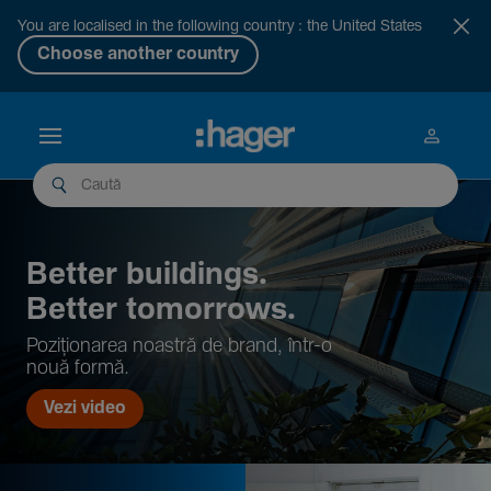
You are localised in the following country : the United States
Choose another country
Better buil­dings.
Better tomor­rows.
Pozi­țio­narea noastră de brand, într-o
nouă formă.
Vezi video