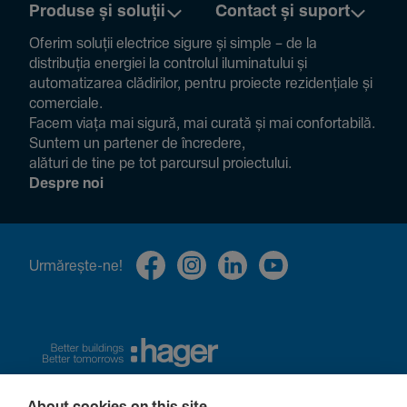
Produse și soluții
Contact și suport
Oferim soluții electrice sigure și simple – de la
distribuția energiei la controlul ilumi­na­tului și
auto­ma­ti­zarea clădi­rilor, pentru proiecte rezi­den­țiale și
comer­ciale.
Facem viața mai sigură, mai curată și mai confor­ta­bilă.
Suntem un partener de încre­dere,
alături de tine pe tot parcursul proiec­tului.
Despre noi
Urmă­rește-ne!