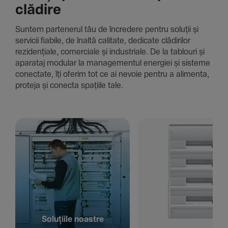
clădire
Suntem parte­nerul tău de încre­dere pentru soluții și
servicii fiabile, de înaltă cali­tate, dedi­cate clădi­rilor
rezi­den­țiale, comer­ciale și indus­triale. De la tablouri și
aparataj modular la managementul energiei și sisteme
conec­tate, îți oferim tot ce ai nevoie pentru a alimenta,
proteja și conecta spațiile tale.
Solu­țiile noastre