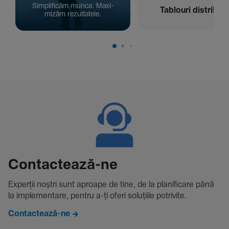
Simpli­ficăm munca. Maxi­
Tablouri distribuți
mizăm rezul­ta­tele.
Contac­tează-ne
Experții noștri sunt aproape de tine, de la plani­fi­care până
la imple­men­tare, pentru a-ți oferi solu­țiile potri­vite.
Contactează-ne