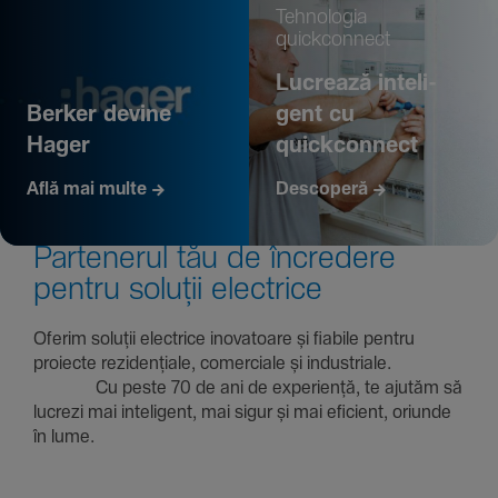
Tehno­logia
quickconnect
Lucrează inte­li­
Berker devine
gent cu
Hager
quickconnect
Află mai multe
Descoperă
Parte­nerul tău de încre­dere
pentru soluții electrice
Oferim soluții electrice inova­toare și fiabile pentru
proiecte rezi­den­țiale, comer­ciale și indus­triale.
Cu peste 70 de ani de expe­riență, te ajutăm să
lucrezi mai inte­li­gent, mai sigur și mai eficient, oriunde
în lume.