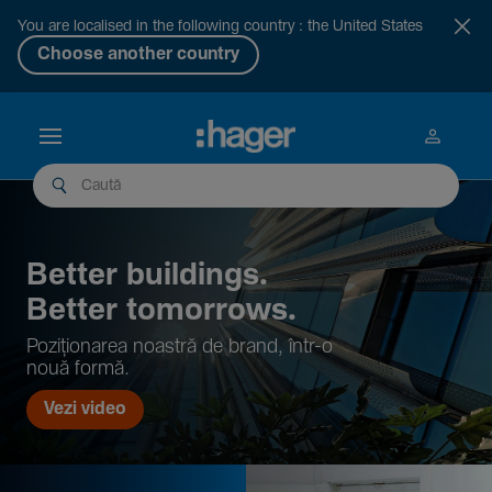
You are localised in the following country : the United States
Choose another country
Better buil­dings.
Better tomor­rows.
Pozi­țio­narea noastră de brand, într-o
nouă formă.
Vezi video