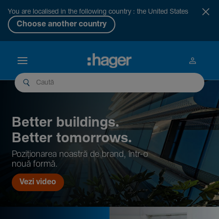
You are localised in the following country : the United States
Choose another country
Better buil­dings.
Better tomor­rows.
Pozi­țio­narea noastră de brand, într-o
nouă formă.
Vezi video