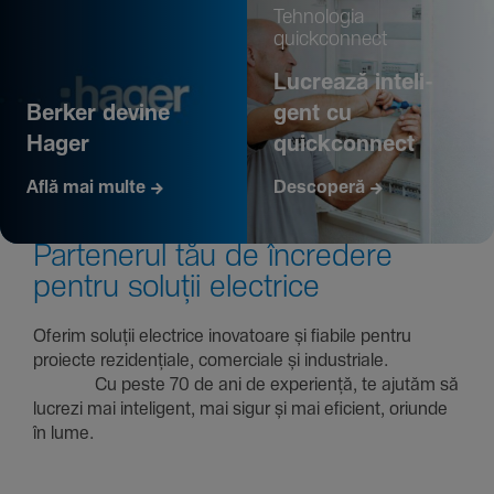
Tehno­logia
quickconnect
Lucrează inte­li­
Berker devine
gent cu
Hager
quickconnect
Află mai multe
Descoperă
Parte­nerul tău de încre­dere
pentru soluții electrice
Oferim soluții electrice inova­toare și fiabile pentru
proiecte rezi­den­țiale, comer­ciale și indus­triale.
Cu peste 70 de ani de expe­riență, te ajutăm să
lucrezi mai inte­li­gent, mai sigur și mai eficient, oriunde
în lume.