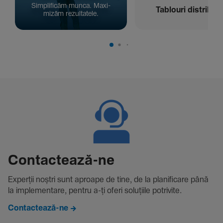
Simpli­ficăm munca. Maxi­
Tablouri distribuți
mizăm rezul­ta­tele.
Contac­tează-ne
Experții noștri sunt aproape de tine, de la plani­fi­care până
la imple­men­tare, pentru a-ți oferi solu­țiile potri­vite.
Contactează-ne