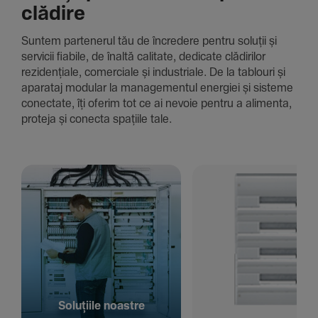
clădire
Suntem parte­nerul tău de încre­dere pentru soluții și
servicii fiabile, de înaltă cali­tate, dedi­cate clădi­rilor
rezi­den­țiale, comer­ciale și indus­triale. De la tablouri și
aparataj modular la managementul energiei și sisteme
conec­tate, îți oferim tot ce ai nevoie pentru a alimenta,
proteja și conecta spațiile tale.
Solu­țiile noastre