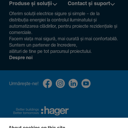
Produse și soluții
Contact și suport
Oferim soluții electrice sigure și simple – de la
distribuția energiei la controlul ilumi­na­tului și
auto­ma­ti­zarea clădi­rilor, pentru proiecte rezi­den­țiale și
comer­ciale.
Facem viața mai sigură, mai curată și mai confor­ta­bilă.
Suntem un partener de încre­dere,
alături de tine pe tot parcursul proiec­tului.
Despre noi
Urmă­rește-ne!