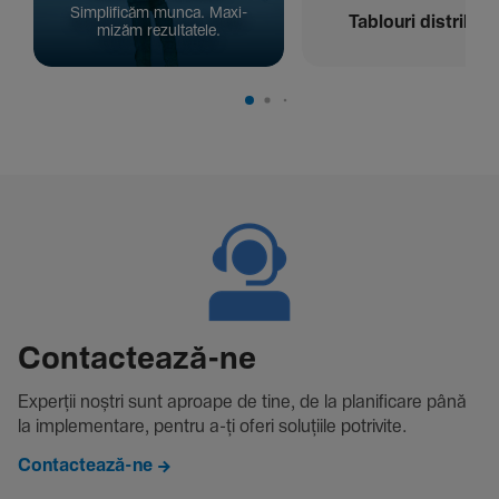
Simpli­ficăm munca. Maxi­
Tablouri distribuți
mizăm rezul­ta­tele.
Contac­tează-ne
Experții noștri sunt aproape de tine, de la plani­fi­care până
la imple­men­tare, pentru a-ți oferi solu­țiile potri­vite.
Contactează-ne