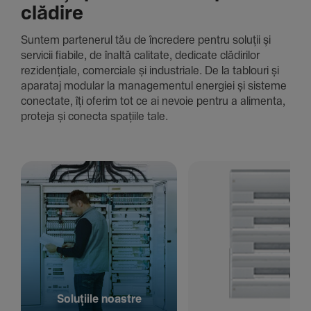
clădire
Suntem parte­nerul tău de încre­dere pentru soluții și
servicii fiabile, de înaltă cali­tate, dedi­cate clădi­rilor
rezi­den­țiale, comer­ciale și indus­triale. De la tablouri și
aparataj modular la managementul energiei și sisteme
conec­tate, îți oferim tot ce ai nevoie pentru a alimenta,
proteja și conecta spațiile tale.
Solu­țiile noastre