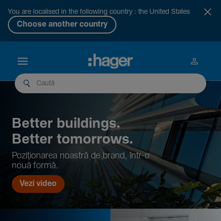
You are localised in the following country : the United States
Choose another country
Better buil­dings.
Better tomor­rows.
Pozi­țio­narea noastră de brand, într-o
nouă formă.
Vezi video