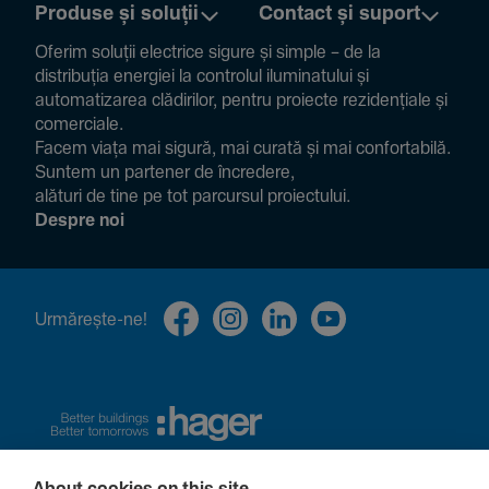
Produse și soluții
Contact și suport
Oferim soluții electrice sigure și simple – de la
distribuția energiei la controlul ilumi­na­tului și
auto­ma­ti­zarea clădi­rilor, pentru proiecte rezi­den­țiale și
comer­ciale.
Facem viața mai sigură, mai curată și mai confor­ta­bilă.
Suntem un partener de încre­dere,
alături de tine pe tot parcursul proiec­tului.
Despre noi
Urmă­rește-ne!