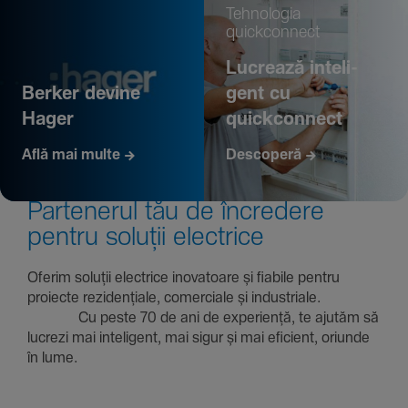
Tehno­logia
quickconnect
Lucrează inte­li­
Berker devine
gent cu
Hager
quickconnect
Află mai multe
Descoperă
Parte­nerul tău de încre­dere
pentru soluții electrice
Oferim soluții electrice inova­toare și fiabile pentru
proiecte rezi­den­țiale, comer­ciale și indus­triale.
Cu peste 70 de ani de expe­riență, te ajutăm să
lucrezi mai inte­li­gent, mai sigur și mai eficient, oriunde
în lume.