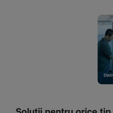
Distr
Soluții pentru orice tip