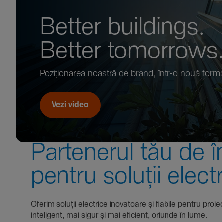
Better buil­dings.
Better tomor­rows
Pozi­țio­narea noastră de brand, într-o nouă form
Vezi video
Parte­nerul tău de î
pentru soluții elect
Oferim soluții electrice inova­toare și fiabile pentru
inte­li­gent, mai sigur și mai eficient, oriunde în lume.