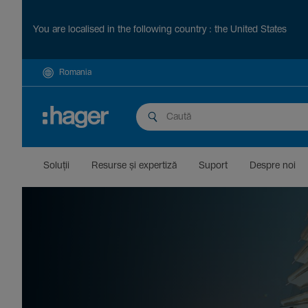
You are localised in the following country : the United States
Romania
Soluții
Resurse și exper­tiză
Suport
Despre noi