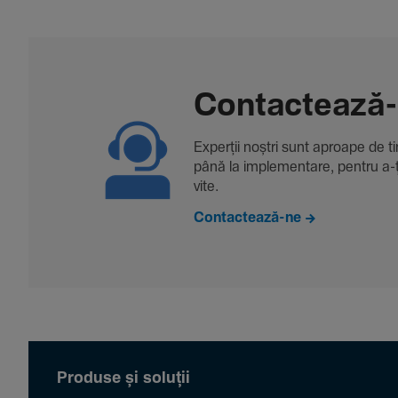
Contac­tează
Experții noștri sunt aproape de tine
până la imple­men­tare, pentru a-ți 
vite.
Contactează-ne
Produse și soluții