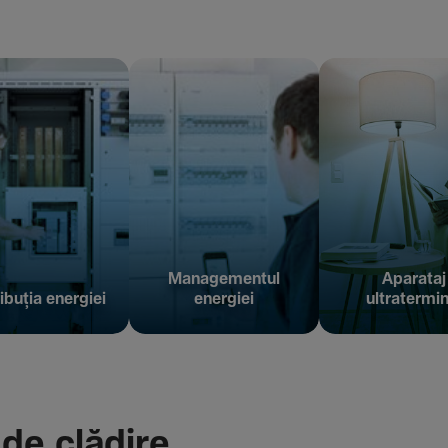
Managementul
Aparataj
ibuția energiei
energiei
ultratermin
 de clădire