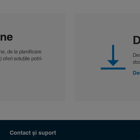
-ne
D
, de la plani­fi­care
Des
oferi solu­țiile potri­
doc
De
Contact și suport