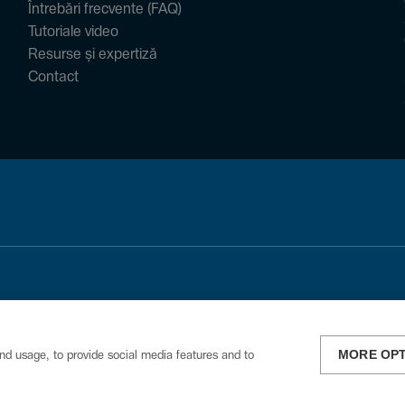
Întrebări frecvente (FAQ)
Tutoriale video
Resurse și expertiză
Contact
MORE OP
nd usage, to provide social media features and to