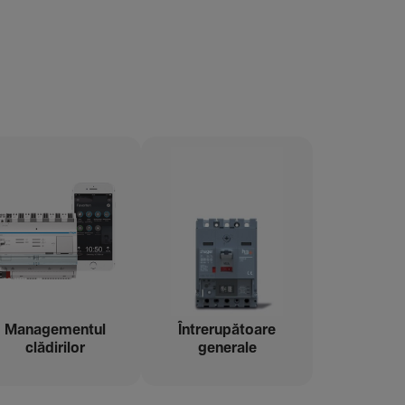
Managementul
Între­ru­pă­toare
clădi­rilor
gene­rale