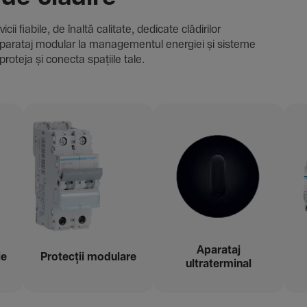
i fiabile, de înaltă cali­tate, dedi­cate clădi­rilor
i și aparataj modular la managementul energiei și sisteme
proteja și conecta spațiile tale.
Aparataj
ie
Protecții modu­lare
ultraterminal