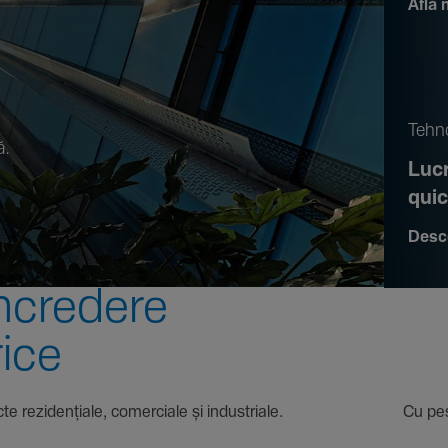
Află 
.
Tehno
ă.
Lucr
qui
Desc
ncre­dere
rice
 proiecte rezi­den­țiale, comer­ciale și indus­triale. Cu pest