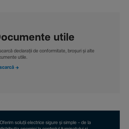
ocu­mente utile
carcă decla­rații de conformitate, broșuri și alte
u­mente utile.
scarcă
Oferim soluții electrice sigure și simple – de la