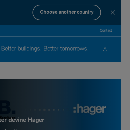
Choose another country
Contact
Better buil­dings. Better tomor­rows.
ker devine Hager