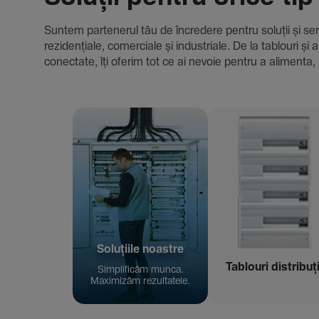
Suntem parte­nerul tău de încre­dere pentru soluții și servici
rezi­den­țiale, comer­ciale și indus­triale. De la tablour
conec­tate, îți oferim tot ce ai nevoie pentru a alimenta, 
Solu­țiile noastre
Tablouri distribuț
Simpli­ficăm munca.
Maxi­mizăm rezul­ta­tele.