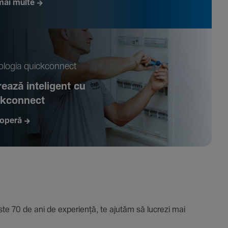
mai multe
­logia quickconnect
ează inte­li­gent cu
ckconnect
operă
e 70 de ani de expe­riență, te ajutăm să lucrezi mai