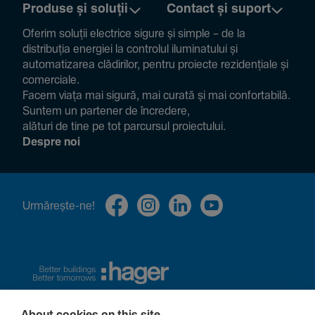
Produse și soluții
Contact și suport
Oferim soluții electrice sigure și simple – de la
distribuția energiei la controlul ilumi­na­tului și
auto­ma­ti­zarea clădi­rilor, pentru proiecte rezi­den­țiale și
comer­ciale.
Facem viața mai sigură, mai curată și mai confor­ta­bilă.
Suntem un partener de încre­dere,
alături de tine pe tot parcursul proiec­tului.
Despre noi
Urmă­rește-ne!