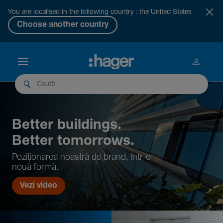
You are localised in the following country : the United States
Choose another country
Better buil­dings.
Better tomor­rows.
Pozi­țio­narea noastră de brand, într-o
nouă formă.
Vezi video