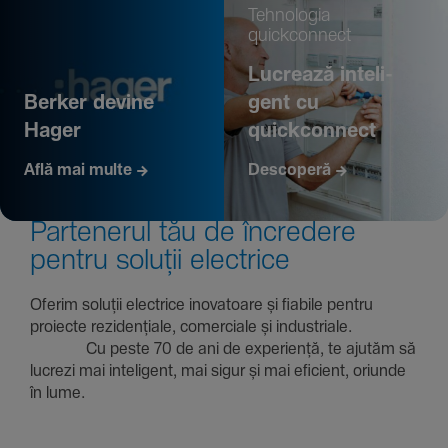
Tehno­logia
quickconnect
Lucrează inte­li­
Berker devine
gent cu
Hager
quickconnect
Află mai multe
Descoperă
Parte­nerul tău de încre­dere
pentru soluții electrice
Oferim soluții electrice inova­toare și fiabile pentru
proiecte rezi­den­țiale, comer­ciale și indus­triale.
Cu peste 70 de ani de expe­riență, te ajutăm să
lucrezi mai inte­li­gent, mai sigur și mai eficient, oriunde
în lume.