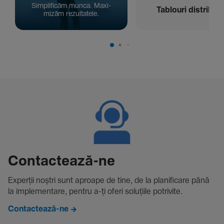
Simpli­ficăm munca. Maxi­
Tablouri distribuți
mizăm rezul­ta­tele.
Contac­tează-ne
Experții noștri sunt aproape de tine, de la plani­fi­care până
la imple­men­tare, pentru a-ți oferi solu­țiile potri­vite.
Contactează-ne