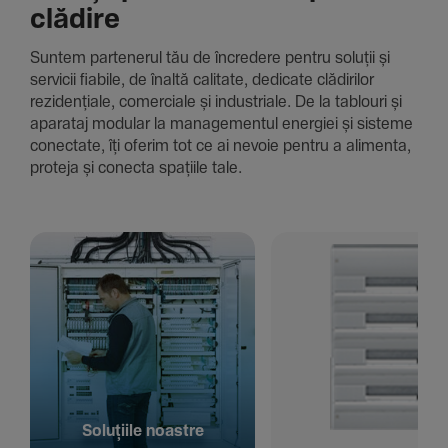
clădire
Suntem parte­nerul tău de încre­dere pentru soluții și
servicii fiabile, de înaltă cali­tate, dedi­cate clădi­rilor
rezi­den­țiale, comer­ciale și indus­triale. De la tablouri și
aparataj modular la managementul energiei și sisteme
conec­tate, îți oferim tot ce ai nevoie pentru a alimenta,
proteja și conecta spațiile tale.
Solu­țiile noastre