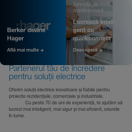
Tehno­logia
quickconnect
Lucrează inte­li­
Berker devine
gent cu
Hager
quickconnect
Află mai multe
Descoperă
Parte­nerul tău de încre­dere
pentru soluții electrice
Oferim soluții electrice inova­toare și fiabile pentru
proiecte rezi­den­țiale, comer­ciale și indus­triale.
Cu peste 70 de ani de expe­riență, te ajutăm să
lucrezi mai inte­li­gent, mai sigur și mai eficient, oriunde
în lume.