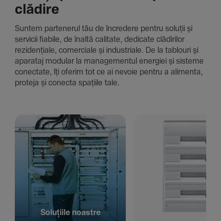
clădire
Suntem parte­nerul tău de încre­dere pentru soluții și
servicii fiabile, de înaltă cali­tate, dedi­cate clădi­rilor
rezi­den­țiale, comer­ciale și indus­triale. De la tablouri și
aparataj modular la managementul energiei și sisteme
conec­tate, îți oferim tot ce ai nevoie pentru a alimenta,
proteja și conecta spațiile tale.
Solu­țiile noastre