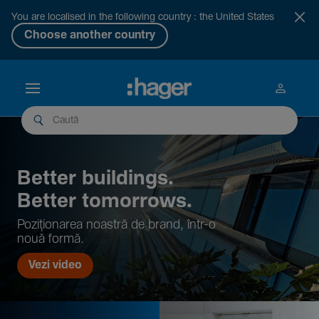
You are localised in the following country : the United States
Choose another country
Better buil­dings.
Better tomor­rows.
Pozi­țio­narea noastră de brand, într-o
nouă formă.
Vezi video