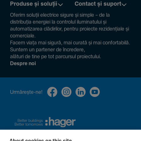
Produse și soluții
Contact și suport
Oferim soluții electrice sigure și simple – de la
distribuția energiei la controlul ilumi­na­tului și
auto­ma­ti­zarea clădi­rilor, pentru proiecte rezi­den­țiale și
comer­ciale.
Facem viața mai sigură, mai curată și mai confor­ta­bilă.
Suntem un partener de încre­dere,
alături de tine pe tot parcursul proiec­tului.
Despre noi
Urmă­rește-ne!