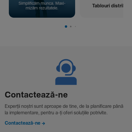
Simpli­ficăm munca. Maxi­
Tablouri distribuți
mizăm rezul­ta­tele.
Contac­tează-ne
Experții noștri sunt aproape de tine, de la plani­fi­care până
la imple­men­tare, pentru a-ți oferi solu­țiile potri­vite.
Contactează-ne