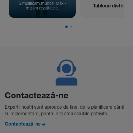
Simpli­ficăm munca. Maxi­
Tablouri distribuți
mizăm rezul­ta­tele.
Contac­tează-ne
Experții noștri sunt aproape de tine, de la plani­fi­care până
la imple­men­tare, pentru a-ți oferi solu­țiile potri­vite.
Contactează-ne