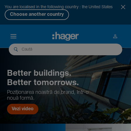
You are localised in the following country : the United States
Choose another country
Better buil­dings.
Better tomor­rows.
Pozi­țio­narea noastră de brand, într-o
nouă formă.
Vezi video