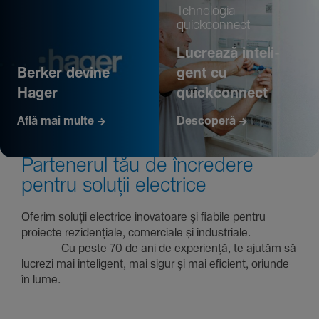
Tehno­logia
quickconnect
Lucrează inte­li­
Berker devine
gent cu
Hager
quickconnect
Află mai multe
Descoperă
Parte­nerul tău de încre­dere
pentru soluții electrice
Oferim soluții electrice inova­toare și fiabile pentru
proiecte rezi­den­țiale, comer­ciale și indus­triale.
Cu peste 70 de ani de expe­riență, te ajutăm să
lucrezi mai inte­li­gent, mai sigur și mai eficient, oriunde
în lume.