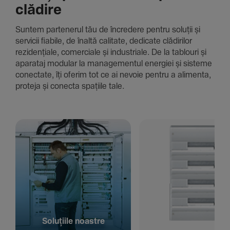
clădire
Suntem parte­nerul tău de încre­dere pentru soluții și
servicii fiabile, de înaltă cali­tate, dedi­cate clădi­rilor
rezi­den­țiale, comer­ciale și indus­triale. De la tablouri și
aparataj modular la managementul energiei și sisteme
conec­tate, îți oferim tot ce ai nevoie pentru a alimenta,
proteja și conecta spațiile tale.
Solu­țiile noastre