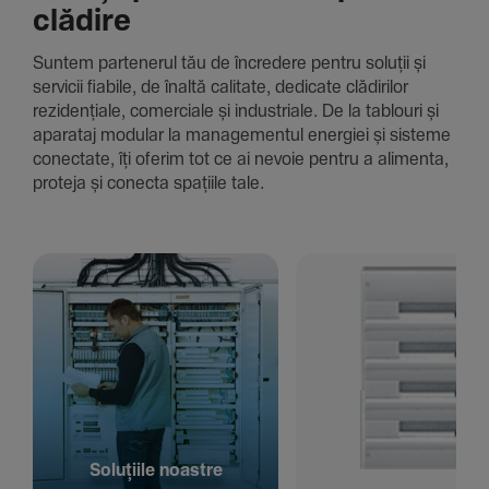
clădire
Suntem parte­nerul tău de încre­dere pentru soluții și
servicii fiabile, de înaltă cali­tate, dedi­cate clădi­rilor
rezi­den­țiale, comer­ciale și indus­triale. De la tablouri și
aparataj modular la managementul energiei și sisteme
conec­tate, îți oferim tot ce ai nevoie pentru a alimenta,
proteja și conecta spațiile tale.
Solu­țiile noastre