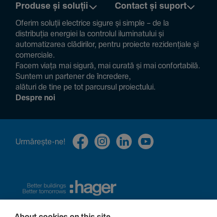
Produse și soluții
Contact și suport
Oferim soluții electrice sigure și simple – de la
distribuția energiei la controlul ilumi­na­tului și
auto­ma­ti­zarea clădi­rilor, pentru proiecte rezi­den­țiale și
comer­ciale.
Facem viața mai sigură, mai curată și mai confor­ta­bilă.
Suntem un partener de încre­dere,
alături de tine pe tot parcursul proiec­tului.
Despre noi
Urmă­rește-ne!