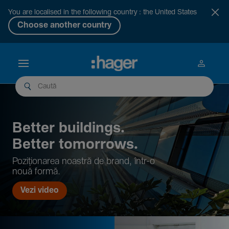
You are localised in the following country : the United States
Choose another country
Better buil­dings.
Better tomor­rows.
Pozi­țio­narea noastră de brand, într-o
nouă formă.
Vezi video