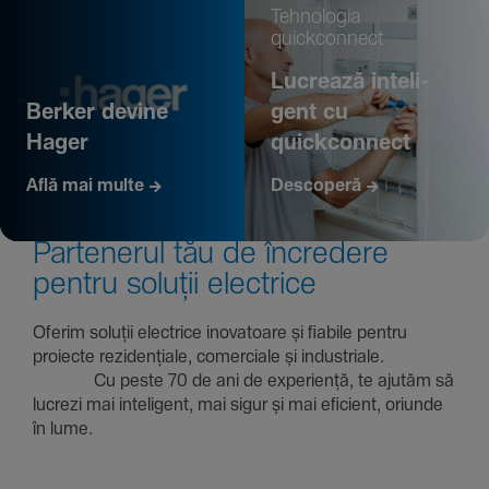
Tehno­logia
quickconnect
Lucrează inte­li­
Berker devine
gent cu
Hager
quickconnect
Află mai multe
Descoperă
Parte­nerul tău de încre­dere
pentru soluții electrice
Oferim soluții electrice inova­toare și fiabile pentru
proiecte rezi­den­țiale, comer­ciale și indus­triale.
Cu peste 70 de ani de expe­riență, te ajutăm să
lucrezi mai inte­li­gent, mai sigur și mai eficient, oriunde
în lume.