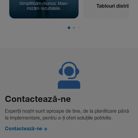
Simpli­ficăm munca. Maxi­
Tablouri distribuți
mizăm rezul­ta­tele.
Contac­tează-ne
Experții noștri sunt aproape de tine, de la plani­fi­care până
la imple­men­tare, pentru a-ți oferi solu­țiile potri­vite.
Contactează-ne