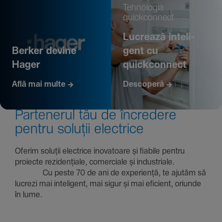
Tehno­logia
quickconnect
Lucrează inte­li­
Berker devine
gent cu
Hager
quickconnect
Află mai multe
Descoperă
Parte­nerul tău de încre­dere
pentru soluții electrice
Oferim soluții electrice inova­toare și fiabile pentru
proiecte rezi­den­țiale, comer­ciale și indus­triale.
Cu peste 70 de ani de expe­riență, te ajutăm să
lucrezi mai inte­li­gent, mai sigur și mai eficient, oriunde
în lume.