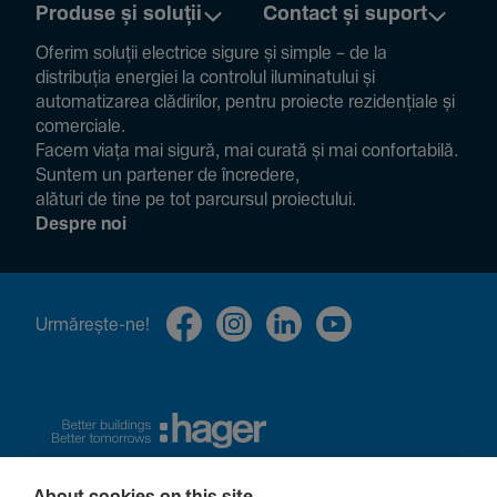
Produse și soluții
Contact și suport
Oferim soluții electrice sigure și simple – de la
distribuția energiei la controlul ilumi­na­tului și
auto­ma­ti­zarea clădi­rilor, pentru proiecte rezi­den­țiale și
comer­ciale.
Facem viața mai sigură, mai curată și mai confor­ta­bilă.
Suntem un partener de încre­dere,
alături de tine pe tot parcursul proiec­tului.
Despre noi
Urmă­rește-ne!