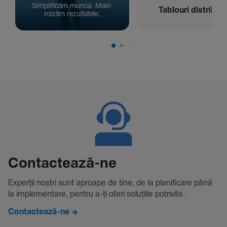
Simpli­ficăm munca. Maxi­
Tablouri distribuți
mizăm rezul­ta­tele.
Contac­tează-ne
Experții noștri sunt aproape de tine, de la plani­fi­care până
la imple­men­tare, pentru a-ți oferi solu­țiile potri­vite.
Contactează-ne