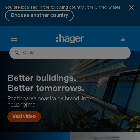
You are localised in the following country : the United States
Choose another country
Better buil­dings.
Better tomor­rows.
Pozi­țio­narea noastră de brand, într-o
nouă formă.
Vezi video