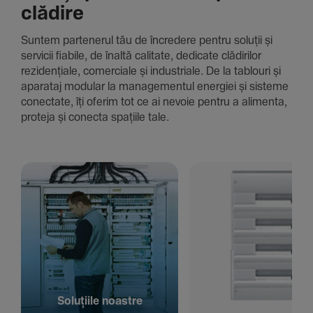
clădire
Suntem parte­nerul tău de încre­dere pentru soluții și
servicii fiabile, de înaltă cali­tate, dedi­cate clădi­rilor
rezi­den­țiale, comer­ciale și indus­triale. De la tablouri și
aparataj modular la managementul energiei și sisteme
conec­tate, îți oferim tot ce ai nevoie pentru a alimenta,
proteja și conecta spațiile tale.
Solu­țiile noastre