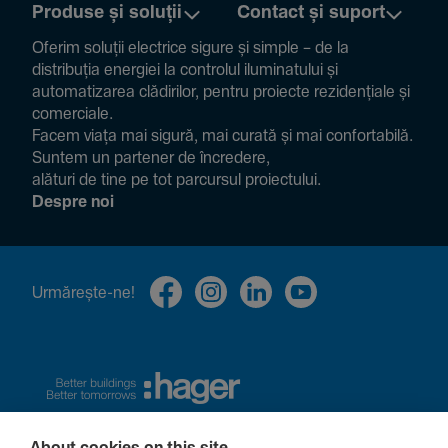
Produse și soluții
Contact și suport
Oferim soluții electrice sigure și simple – de la
distribuția energiei la controlul ilumi­na­tului și
auto­ma­ti­zarea clădi­rilor, pentru proiecte rezi­den­țiale și
comer­ciale.
Facem viața mai sigură, mai curată și mai confor­ta­bilă.
Suntem un partener de încre­dere,
alături de tine pe tot parcursul proiec­tului.
Despre noi
Urmă­rește-ne!