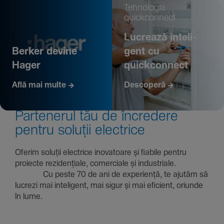
Tehno­logia
quickconnect
Lucrează inte­li­
Berker devine
gent cu
Hager
quickconnect
Află mai multe
Descoperă
Parte­nerul tău de încre­dere
pentru soluții electrice
Oferim soluții electrice inova­toare și fiabile pentru
proiecte rezi­den­țiale, comer­ciale și indus­triale.
Cu peste 70 de ani de expe­riență, te ajutăm să
lucrezi mai inte­li­gent, mai sigur și mai eficient, oriunde
în lume.