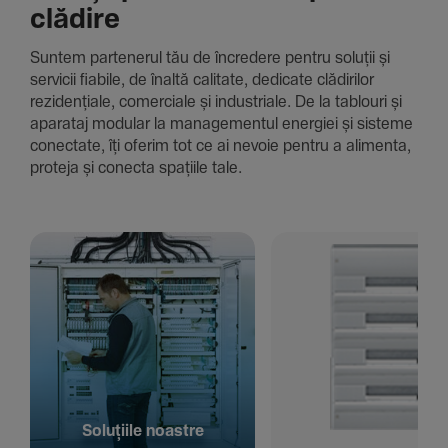
clădire
Suntem parte­nerul tău de încre­dere pentru soluții și
servicii fiabile, de înaltă cali­tate, dedi­cate clădi­rilor
rezi­den­țiale, comer­ciale și indus­triale. De la tablouri și
aparataj modular la managementul energiei și sisteme
conec­tate, îți oferim tot ce ai nevoie pentru a alimenta,
proteja și conecta spațiile tale.
Solu­țiile noastre