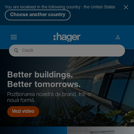
You are localised in the following country : the United States
Choose another country
Better buil­dings.
Better tomor­rows.
Pozi­țio­narea noastră de brand, într-o
nouă formă.
Vezi video