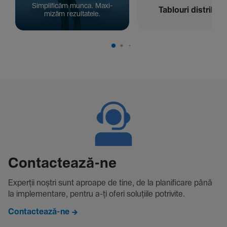
Simpli­ficăm munca. Maxi­
Tablouri distribuți
mizăm rezul­ta­tele.
Contac­tează-ne
Experții noștri sunt aproape de tine, de la plani­fi­care până
la imple­men­tare, pentru a-ți oferi solu­țiile potri­vite.
Contactează-ne