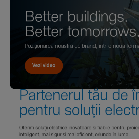
Better buil­dings.
Better tomor­rows
Pozi­țio­narea noastră de brand, într-o nouă form
Vezi video
Parte­nerul tău de î
pentru soluții elect
Oferim soluții electrice inova­toare și fiabile pentru
inte­li­gent, mai sigur și mai eficient, oriunde în lume.