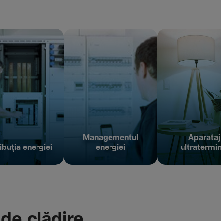
Managementul
Aparataj
ibuția energiei
energiei
ultratermin
 de clădire