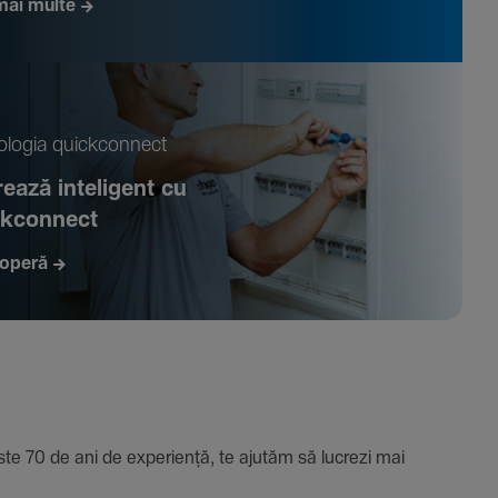
mai multe
­logia quickconnect
ează inte­li­gent cu
ckconnect
operă
e 70 de ani de expe­riență, te ajutăm să lucrezi mai