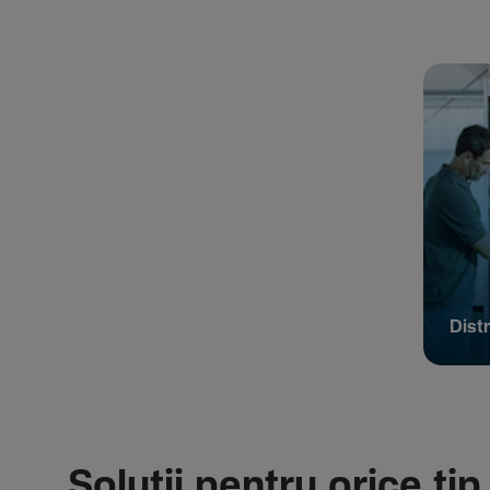
Distr
Soluții pentru orice tip