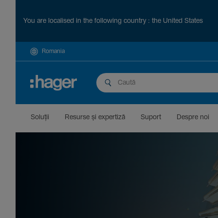
You are localised in the following country : the United States
Romania
Soluții
Resurse și exper­tiză
Suport
Despre noi