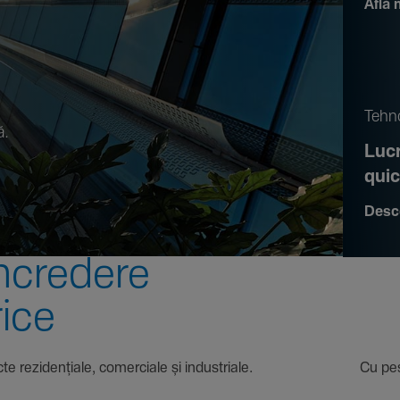
Află 
.
Tehno
ă.
Lucr
qui
Desc
ncre­dere
rice
 proiecte rezi­den­țiale, comer­ciale și indus­triale. Cu pest