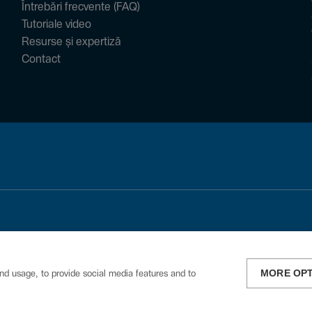
Întrebări frecvente (FAQ)
Tutoriale video
Resurse și expertiză
Contact
MORE OP
nd usage, to provide social media features and to