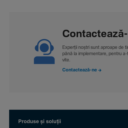
Contac­tează
Experții noștri sunt aproape de tine
până la imple­men­tare, pentru a-ți 
vite.
Contactează-ne
Produse și soluții