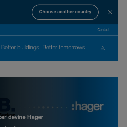
Choose another country
Contact
Better buil­dings. Better tomor­rows.
ker devine Hager