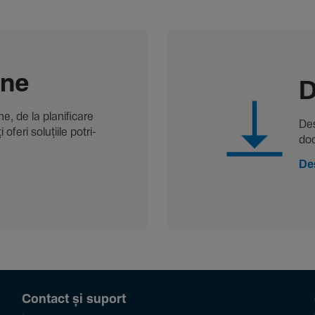
-ne
D
, de la plani­fi­care
Des
oferi solu­țiile potri­
doc
De
Contact și suport