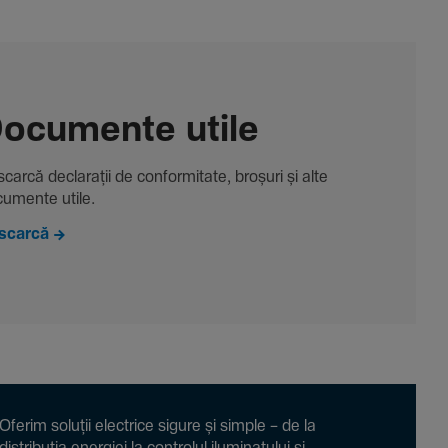
ocu­mente utile
carcă decla­rații de conformitate, broșuri și alte
u­mente utile.
scarcă
Oferim soluții electrice sigure și simple – de la