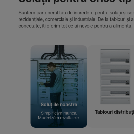
Suntem parte­nerul tău de încre­dere pentru soluții și servici
rezi­den­țiale, comer­ciale și indus­triale. De la tablour
conec­tate, îți oferim tot ce ai nevoie pentru a alimenta, 
Solu­țiile noastre
Tablouri distribuț
Simpli­ficăm munca.
Maxi­mizăm rezul­ta­tele.