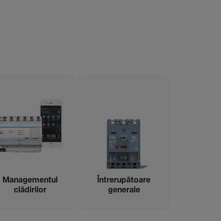
Managementul
Între­ru­pă­toare
clădi­rilor
gene­rale