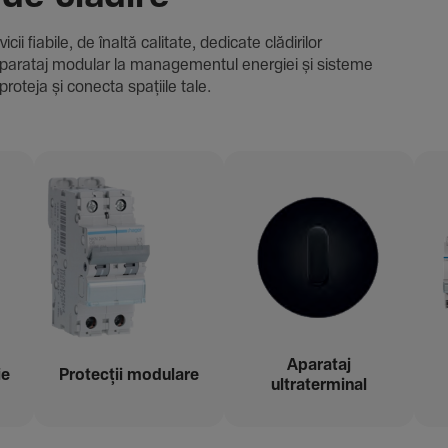
i fiabile, de înaltă cali­tate, dedi­cate clădi­rilor
i și aparataj modular la managementul energiei și sisteme
proteja și conecta spațiile tale.
Aparataj
ie
Protecții modu­lare
ultraterminal