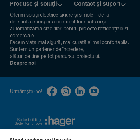
Produse și soluții
Contact și suport
Oferim soluții electrice sigure și simple – de la
distribuția energiei la controlul ilumi­na­tului și
auto­ma­ti­zarea clădi­rilor, pentru proiecte rezi­den­țiale și
comer­ciale.
Facem viața mai sigură, mai curată și mai confor­ta­bilă.
Suntem un partener de încre­dere,
alături de tine pe tot parcursul proiec­tului.
Despre noi
Urmă­rește-ne!