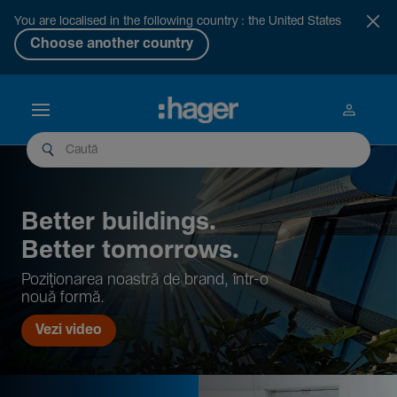
You are localised in the following country : the United States
Choose another country
Better buil­dings.
Better tomor­rows.
Pozi­țio­narea noastră de brand, într-o
nouă formă.
Vezi video