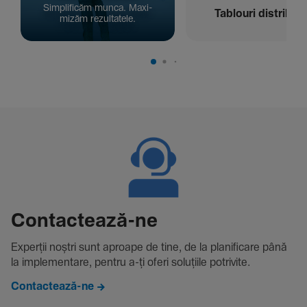
Simpli­ficăm munca. Maxi­
Tablouri distribuți
mizăm rezul­ta­tele.
Contac­tează-ne
Experții noștri sunt aproape de tine, de la plani­fi­care până
la imple­men­tare, pentru a-ți oferi solu­țiile potri­vite.
Contactează-ne