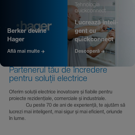
Tehno­logia
quickconnect
Lucrează inte­li­
Berker devine
gent cu
Hager
quickconnect
Află mai multe
Descoperă
Parte­nerul tău de încre­dere
pentru soluții electrice
Oferim soluții electrice inova­toare și fiabile pentru
proiecte rezi­den­țiale, comer­ciale și indus­triale.
Cu peste 70 de ani de expe­riență, te ajutăm să
lucrezi mai inte­li­gent, mai sigur și mai eficient, oriunde
în lume.