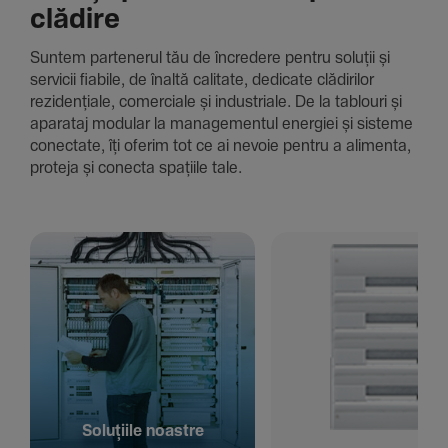
clădire
Suntem parte­nerul tău de încre­dere pentru soluții și
servicii fiabile, de înaltă cali­tate, dedi­cate clădi­rilor
rezi­den­țiale, comer­ciale și indus­triale. De la tablouri și
aparataj modular la managementul energiei și sisteme
conec­tate, îți oferim tot ce ai nevoie pentru a alimenta,
proteja și conecta spațiile tale.
Solu­țiile noastre