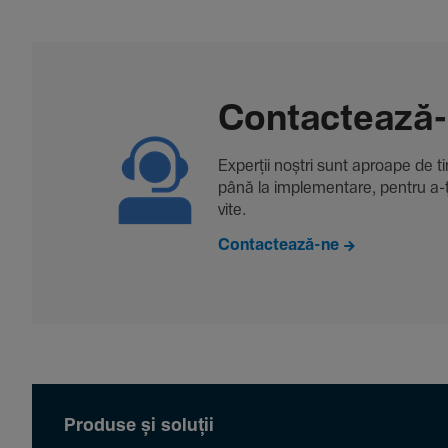
Contac­tează
Experții noștri sunt aproape de tine
până la imple­men­tare, pentru a-ți 
vite.
Contactează-ne
Produse și soluții