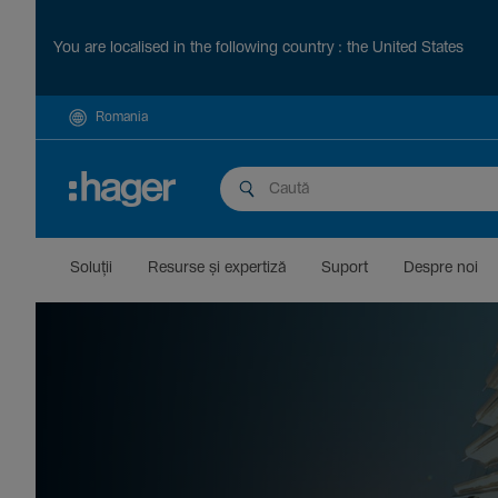
You are localised in the following country : the United States
Romania
Soluții
Resurse și exper­tiză
Suport
Despre noi