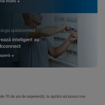
mai multe
­logia quickconnect
ează inte­li­gent cu
ckconnect
operă
e 70 de ani de expe­riență, te ajutăm să lucrezi mai