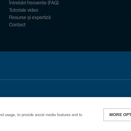
Întrebări frecvente (FAQ)
Tutoriale video
Resurse și expertiză
Contact
MORE OP
nd usage, to provide social media features and to