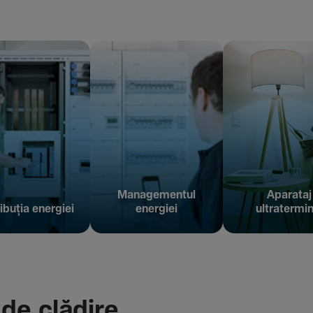
Managementul
Aparataj
ibuția energiei
energiei
ultratermin
 de clădire