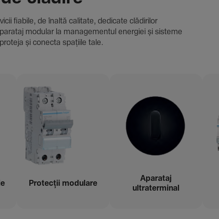
i fiabile, de înaltă cali­tate, dedi­cate clădi­rilor
i și aparataj modular la managementul energiei și sisteme
proteja și conecta spațiile tale.
Aparataj
ie
Protecții modu­lare
ultraterminal