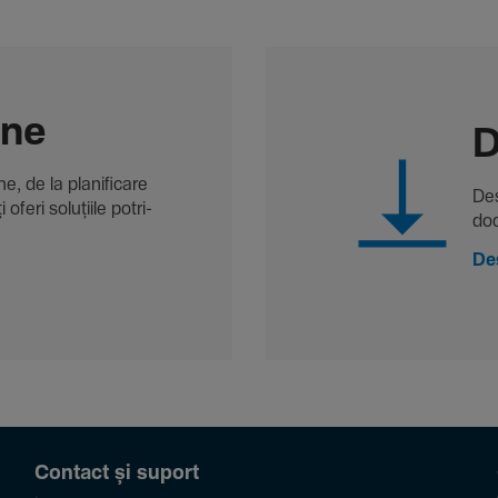
-ne
D
, de la plani­fi­care
Des
oferi solu­țiile potri­
doc
De
Contact și suport