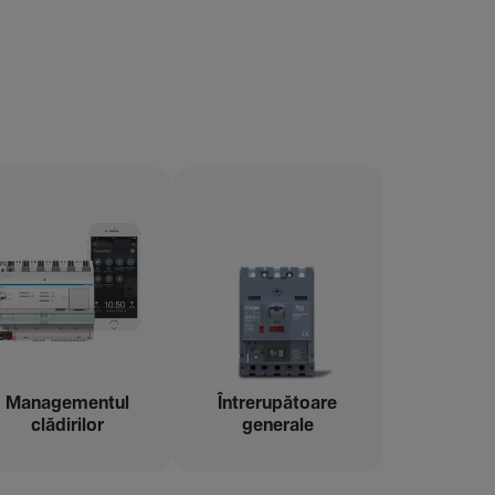
Managementul
Între­ru­pă­toare
clădi­rilor
gene­rale