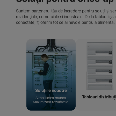
Suntem parte­nerul tău de încre­dere pentru soluții și servici
rezi­den­țiale, comer­ciale și indus­triale. De la tablour
conec­tate, îți oferim tot ce ai nevoie pentru a alimenta, 
Solu­țiile noastre
Tablouri distribuț
Simpli­ficăm munca.
Maxi­mizăm rezul­ta­tele.