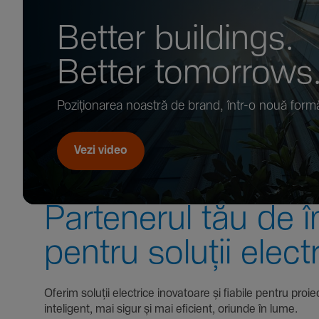
Better buil­dings.
Better tomor­rows
Pozi­țio­narea noastră de brand, într-o nouă form
Vezi video
Parte­nerul tău de î
pentru soluții elect
Oferim soluții electrice inova­toare și fiabile pentru
inte­li­gent, mai sigur și mai eficient, oriunde în lume.