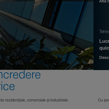
Află 
.
Tehno
ă.
Lucr
qui
Desc
ncre­dere
rice
 proiecte rezi­den­țiale, comer­ciale și indus­triale. Cu pest