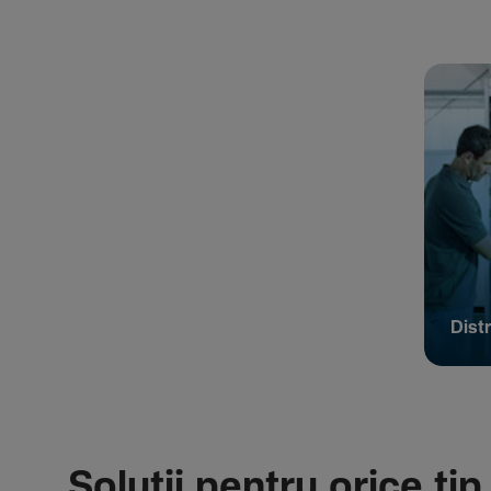
Distr
Soluții pentru orice tip