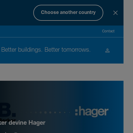
Choose another country
Contact
Better buil­dings. Better tomor­rows.
ker devine Hager