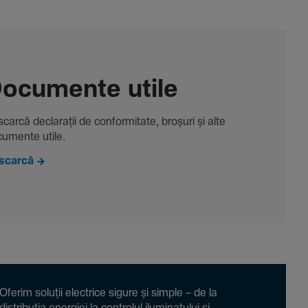
ocu­mente utile
carcă decla­rații de conformitate, broșuri și alte
u­mente utile.
scarcă
Oferim soluții electrice sigure și simple – de la