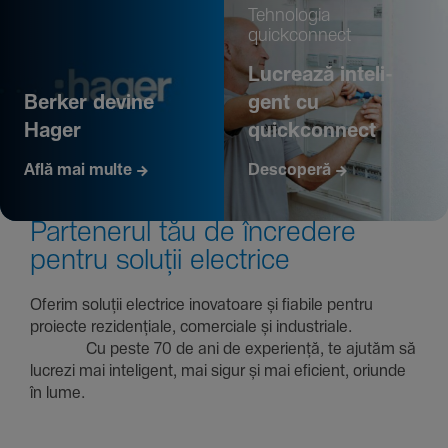
Tehno­logia
quickconnect
Lucrează inte­li­
Berker devine
gent cu
Hager
quickconnect
Află mai multe
Descoperă
Parte­nerul tău de încre­dere
pentru soluții electrice
Oferim soluții electrice inova­toare și fiabile pentru
proiecte rezi­den­țiale, comer­ciale și indus­triale.
Cu peste 70 de ani de expe­riență, te ajutăm să
lucrezi mai inte­li­gent, mai sigur și mai eficient, oriunde
în lume.