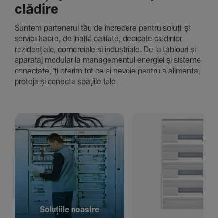
clădire
Suntem parte­nerul tău de încre­dere pentru soluții și
servicii fiabile, de înaltă cali­tate, dedi­cate clădi­rilor
rezi­den­țiale, comer­ciale și indus­triale. De la tablouri și
aparataj modular la managementul energiei și sisteme
conec­tate, îți oferim tot ce ai nevoie pentru a alimenta,
proteja și conecta spațiile tale.
Solu­țiile noastre