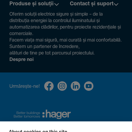
Produse și soluții
Contact și suport
Oferim soluții electrice sigure și simple – de la
distribuția energiei la controlul ilumi­na­tului și
auto­ma­ti­zarea clădi­rilor, pentru proiecte rezi­den­țiale și
comer­ciale.
Facem viața mai sigură, mai curată și mai confor­ta­bilă.
Suntem un partener de încre­dere,
alături de tine pe tot parcursul proiec­tului.
Despre noi
Urmă­rește-ne!