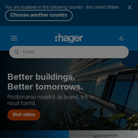
You are localised in the following country : the United States
Choose another country
Better buil­dings.
Better tomor­rows.
Pozi­țio­narea noastră de brand, într-o
nouă formă.
Vezi video