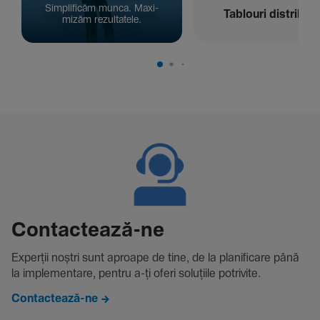
Simpli­ficăm munca. Maxi­
Tablouri distribuți
mizăm rezul­ta­tele.
Contac­tează-ne
Experții noștri sunt aproape de tine, de la plani­fi­care până
la imple­men­tare, pentru a-ți oferi solu­țiile potri­vite.
Contactează-ne