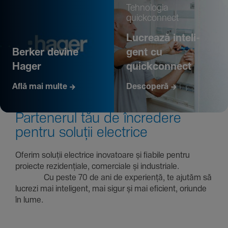
Tehno­logia
quickconnect
Lucrează inte­li­
Berker devine
gent cu
Hager
quickconnect
Află mai multe
Descoperă
Parte­nerul tău de încre­dere
pentru soluții electrice
Oferim soluții electrice inova­toare și fiabile pentru
proiecte rezi­den­țiale, comer­ciale și indus­triale.
Cu peste 70 de ani de expe­riență, te ajutăm să
lucrezi mai inte­li­gent, mai sigur și mai eficient, oriunde
în lume.