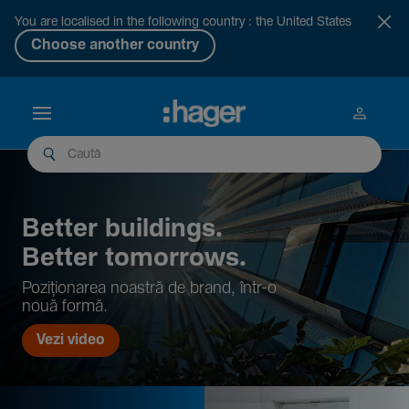
You are localised in the following country : the United States
Choose another country
Better buil­dings.
Better tomor­rows.
Pozi­țio­narea noastră de brand, într-o
nouă formă.
Vezi video