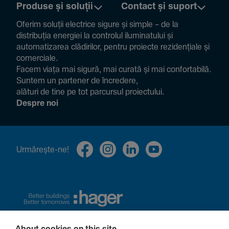
Produse și soluții
Contact și suport
Oferim soluții electrice sigure și simple – de la
distribuția energiei la controlul ilumi­na­tului și
auto­ma­ti­zarea clădi­rilor, pentru proiecte rezi­den­țiale și
comer­ciale.
Facem viața mai sigură, mai curată și mai confor­ta­bilă.
Suntem un partener de încre­dere,
alături de tine pe tot parcursul proiec­tului.
Despre noi
Urmă­rește-ne!