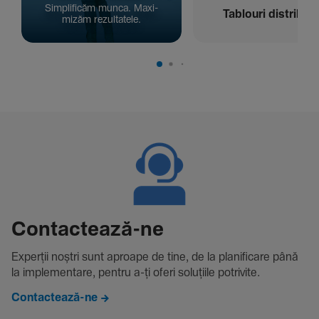
Simpli­ficăm munca. Maxi­
Tablouri distribuți
mizăm rezul­ta­tele.
Contac­tează-ne
Experții noștri sunt aproape de tine, de la plani­fi­care până
la imple­men­tare, pentru a-ți oferi solu­țiile potri­vite.
Contactează-ne