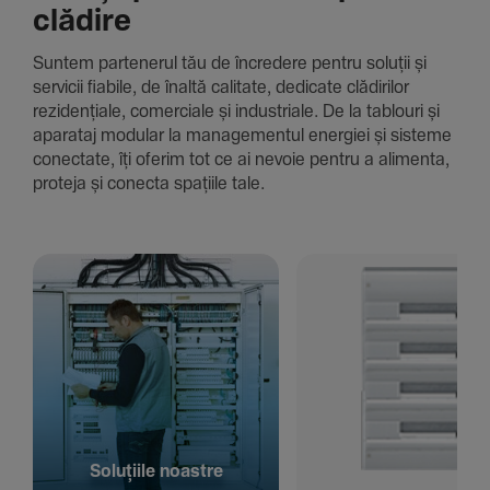
clădire
Suntem parte­nerul tău de încre­dere pentru soluții și
servicii fiabile, de înaltă cali­tate, dedi­cate clădi­rilor
rezi­den­țiale, comer­ciale și indus­triale. De la tablouri și
aparataj modular la managementul energiei și sisteme
conec­tate, îți oferim tot ce ai nevoie pentru a alimenta,
proteja și conecta spațiile tale.
Solu­țiile noastre