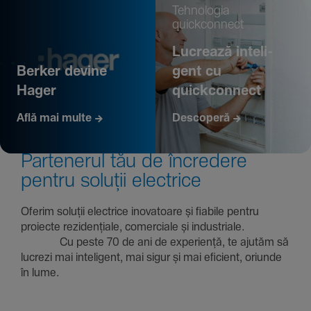
Tehno­logia
quickconnect
Lucrează inte­li­
Berker devine
gent cu
Hager
quickconnect
Află mai multe
Descoperă
Parte­nerul tău de încre­dere
pentru soluții electrice
Oferim soluții electrice inova­toare și fiabile pentru
proiecte rezi­den­țiale, comer­ciale și indus­triale.
Cu peste 70 de ani de expe­riență, te ajutăm să
lucrezi mai inte­li­gent, mai sigur și mai eficient, oriunde
în lume.