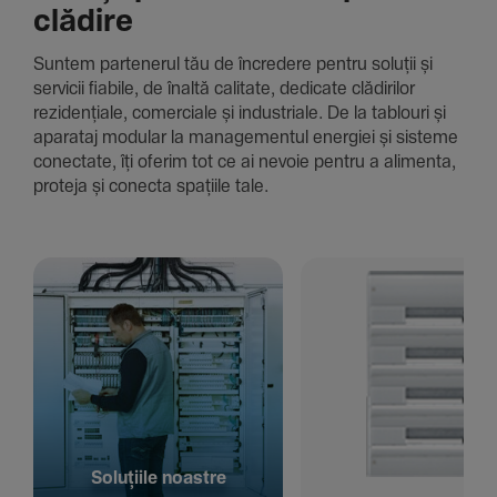
clădire
Suntem parte­nerul tău de încre­dere pentru soluții și
servicii fiabile, de înaltă cali­tate, dedi­cate clădi­rilor
rezi­den­țiale, comer­ciale și indus­triale. De la tablouri și
aparataj modular la managementul energiei și sisteme
conec­tate, îți oferim tot ce ai nevoie pentru a alimenta,
proteja și conecta spațiile tale.
Solu­țiile noastre