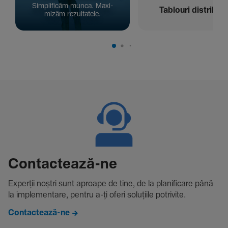
Simpli­ficăm munca. Maxi­
Tablouri distribuți
mizăm rezul­ta­tele.
Contac­tează-ne
Experții noștri sunt aproape de tine, de la plani­fi­care până
la imple­men­tare, pentru a-ți oferi solu­țiile potri­vite.
Contactează-ne