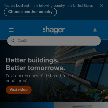
You are localised in the following country : the United States
Choose another country
Better buil­dings.
Better tomor­rows.
Pozi­țio­narea noastră de brand, într-o
nouă formă.
Vezi video