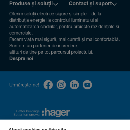
Produse și soluții
Contact și suport
Oferim soluții electrice sigure și simple – de la
distribuția energiei la controlul ilumi­na­tului și
auto­ma­ti­zarea clădi­rilor, pentru proiecte rezi­den­țiale și
comer­ciale.
Facem viața mai sigură, mai curată și mai confor­ta­bilă.
Suntem un partener de încre­dere,
alături de tine pe tot parcursul proiec­tului.
Despre noi
Urmă­rește-ne!