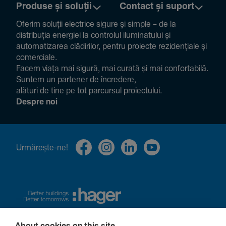
Produse și soluții
Contact și suport
Oferim soluții electrice sigure și simple – de la
distribuția energiei la controlul ilumi­na­tului și
auto­ma­ti­zarea clădi­rilor, pentru proiecte rezi­den­țiale și
comer­ciale.
Facem viața mai sigură, mai curată și mai confor­ta­bilă.
Suntem un partener de încre­dere,
alături de tine pe tot parcursul proiec­tului.
Despre noi
Urmă­rește-ne!