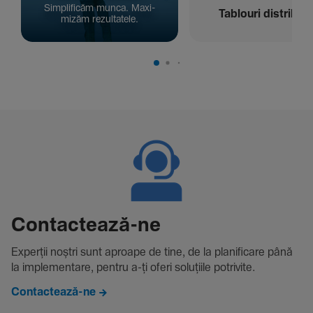
Simpli­ficăm munca. Maxi­
Tablouri distribuți
mizăm rezul­ta­tele.
Contac­tează-ne
Experții noștri sunt aproape de tine, de la plani­fi­care până
la imple­men­tare, pentru a-ți oferi solu­țiile potri­vite.
Contactează-ne