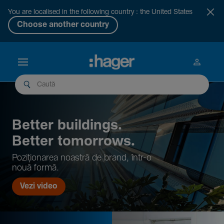
You are localised in the following country : the United States
Choose another country
Better buil­dings.
Better tomor­rows.
Pozi­țio­narea noastră de brand, într-o
nouă formă.
Vezi video