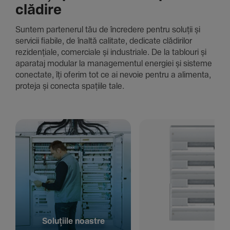
clădire
Suntem parte­nerul tău de încre­dere pentru soluții și
servicii fiabile, de înaltă cali­tate, dedi­cate clădi­rilor
rezi­den­țiale, comer­ciale și indus­triale. De la tablouri și
aparataj modular la managementul energiei și sisteme
conec­tate, îți oferim tot ce ai nevoie pentru a alimenta,
proteja și conecta spațiile tale.
Solu­țiile noastre