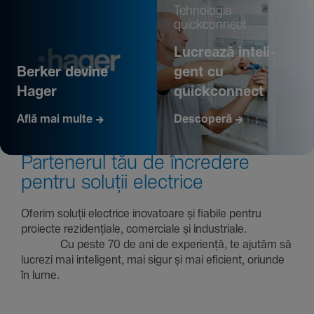
Tehno­logia
quickconnect
Lucrează inte­li­
Berker devine
gent cu
Hager
quickconnect
Află mai multe
Descoperă
Parte­nerul tău de încre­dere
pentru soluții electrice
Oferim soluții electrice inova­toare și fiabile pentru
proiecte rezi­den­țiale, comer­ciale și indus­triale.
Cu peste 70 de ani de expe­riență, te ajutăm să
lucrezi mai inte­li­gent, mai sigur și mai eficient, oriunde
în lume.