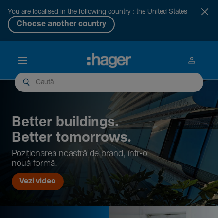
You are localised in the following country : the United States
Choose another country
Better buil­dings.
Better tomor­rows.
Pozi­țio­narea noastră de brand, într-o
nouă formă.
Vezi video