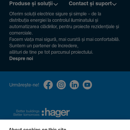
Produse și soluții
Contact și suport
Oferim soluții electrice sigure și simple – de la
distribuția energiei la controlul ilumi­na­tului și
auto­ma­ti­zarea clădi­rilor, pentru proiecte rezi­den­țiale și
comer­ciale.
Facem viața mai sigură, mai curată și mai confor­ta­bilă.
Suntem un partener de încre­dere,
alături de tine pe tot parcursul proiec­tului.
Despre noi
Urmă­rește-ne!