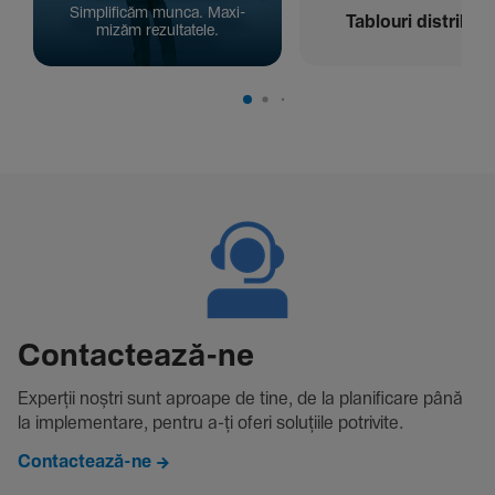
Simpli­ficăm munca. Maxi­
Tablouri distribuți
mizăm rezul­ta­tele.
Contac­tează-ne
Experții noștri sunt aproape de tine, de la plani­fi­care până
la imple­men­tare, pentru a-ți oferi solu­țiile potri­vite.
Contactează-ne