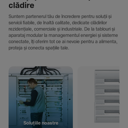
clădire
Suntem parte­nerul tău de încre­dere pentru soluții și
servicii fiabile, de înaltă cali­tate, dedi­cate clădi­rilor
rezi­den­țiale, comer­ciale și indus­triale. De la tablouri și
aparataj modular la managementul energiei și sisteme
conec­tate, îți oferim tot ce ai nevoie pentru a alimenta,
proteja și conecta spațiile tale.
Solu­țiile noastre