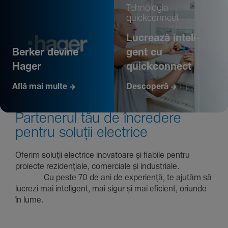
Tehno­logia
quickconnect
Lucrează inte­li­
Berker devine
gent cu
Hager
quickconnect
Află mai multe
Descoperă
Parte­nerul tău de încre­dere
pentru soluții electrice
Oferim soluții electrice inova­toare și fiabile pentru
proiecte rezi­den­țiale, comer­ciale și indus­triale.
Cu peste 70 de ani de expe­riență, te ajutăm să
lucrezi mai inte­li­gent, mai sigur și mai eficient, oriunde
în lume.