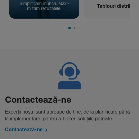
Simpli­ficăm munca. Maxi­
Tablouri distribuți
mizăm rezul­ta­tele.
Contac­tează-ne
Experții noștri sunt aproape de tine, de la plani­fi­care până
la imple­men­tare, pentru a-ți oferi solu­țiile potri­vite.
Contactează-ne