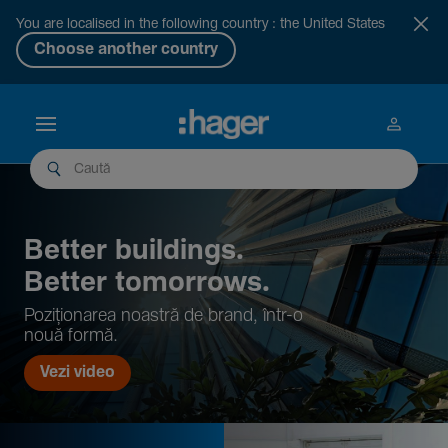
You are localised in the following country : the United States
Choose another country
Better buil­dings.
Better tomor­rows.
Pozi­țio­narea noastră de brand, într-o
nouă formă.
Vezi video