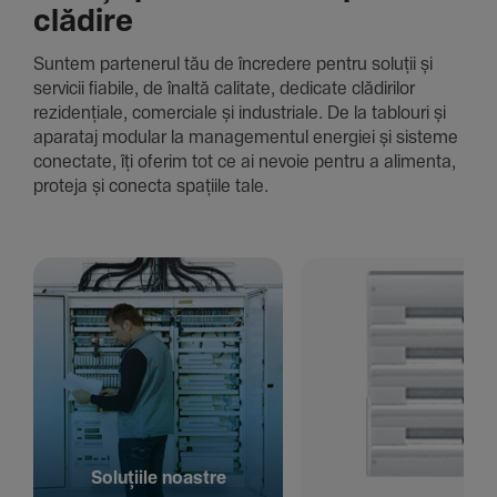
clădire
Suntem parte­nerul tău de încre­dere pentru soluții și
servicii fiabile, de înaltă cali­tate, dedi­cate clădi­rilor
rezi­den­țiale, comer­ciale și indus­triale. De la tablouri și
aparataj modular la managementul energiei și sisteme
conec­tate, îți oferim tot ce ai nevoie pentru a alimenta,
proteja și conecta spațiile tale.
Solu­țiile noastre