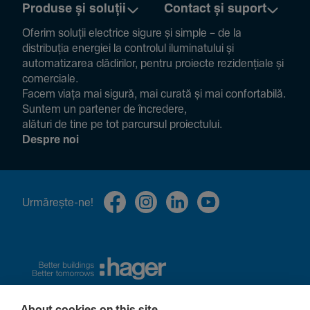
Produse și soluții
Contact și suport
Oferim soluții electrice sigure și simple – de la
distribuția energiei la controlul ilumi­na­tului și
auto­ma­ti­zarea clădi­rilor, pentru proiecte rezi­den­țiale și
comer­ciale.
Facem viața mai sigură, mai curată și mai confor­ta­bilă.
Suntem un partener de încre­dere,
alături de tine pe tot parcursul proiec­tului.
Despre noi
Urmă­rește-ne!