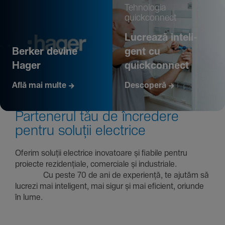
Tehno­logia
quickconnect
Lucrează inte­li­
Berker devine
gent cu
Hager
quickconnect
Află mai multe
Descoperă
Parte­nerul tău de încre­dere
pentru soluții electrice
Oferim soluții electrice inova­toare și fiabile pentru
proiecte rezi­den­țiale, comer­ciale și indus­triale.
Cu peste 70 de ani de expe­riență, te ajutăm să
lucrezi mai inte­li­gent, mai sigur și mai eficient, oriunde
în lume.