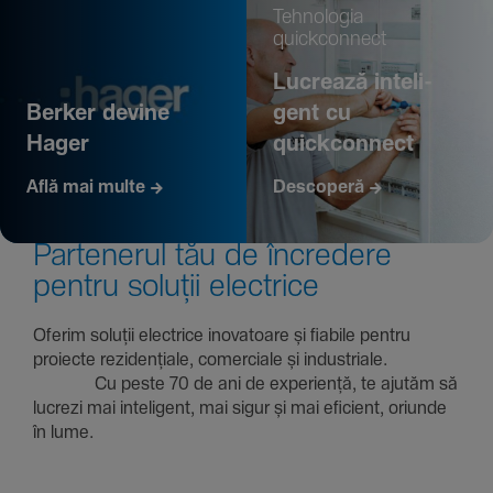
Tehno­logia
quickconnect
Lucrează inte­li­
Berker devine
gent cu
Hager
quickconnect
Află mai multe
Descoperă
Parte­nerul tău de încre­dere
pentru soluții electrice
Oferim soluții electrice inova­toare și fiabile pentru
proiecte rezi­den­țiale, comer­ciale și indus­triale.
Cu peste 70 de ani de expe­riență, te ajutăm să
lucrezi mai inte­li­gent, mai sigur și mai eficient, oriunde
în lume.