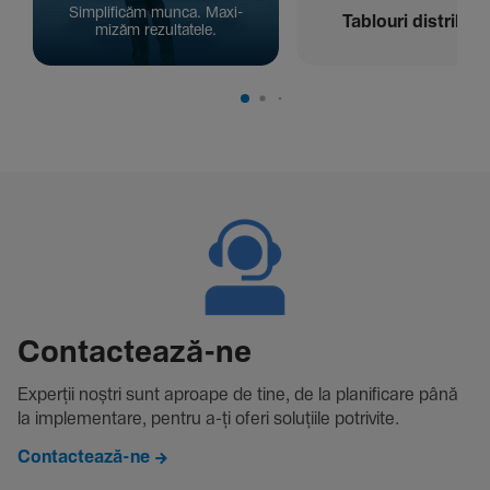
Simpli­ficăm munca. Maxi­
Tablouri distribuți
mizăm rezul­ta­tele.
Contac­tează-ne
Experții noștri sunt aproape de tine, de la plani­fi­care până
la imple­men­tare, pentru a-ți oferi solu­țiile potri­vite.
Contactează-ne