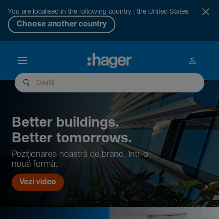
You are localised in the following country : the United States
Choose another country
Better buil­dings.
Better tomor­rows.
Pozi­țio­narea noastră de brand, într-o
nouă formă.
Vezi video