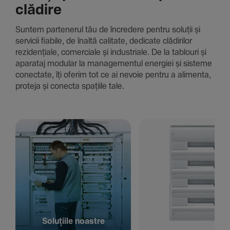
clădire
Suntem parte­nerul tău de încre­dere pentru soluții și
servicii fiabile, de înaltă cali­tate, dedi­cate clădi­rilor
rezi­den­țiale, comer­ciale și indus­triale. De la tablouri și
aparataj modular la managementul energiei și sisteme
conec­tate, îți oferim tot ce ai nevoie pentru a alimenta,
proteja și conecta spațiile tale.
Solu­țiile noastre