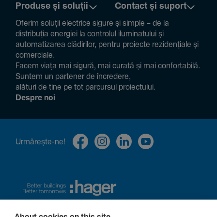
Produse și soluții
Contact și suport
Oferim soluții electrice sigure și simple – de la
distribuția energiei la controlul ilumi­na­tului și
auto­ma­ti­zarea clădi­rilor, pentru proiecte rezi­den­țiale și
comer­ciale.
Facem viața mai sigură, mai curată și mai confor­ta­bilă.
Suntem un partener de încre­dere,
alături de tine pe tot parcursul proiec­tului.
Despre noi
Urmă­rește-ne!