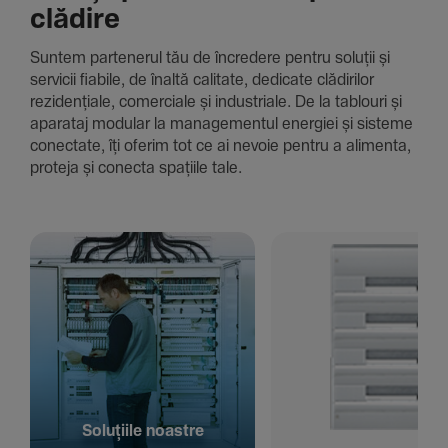
clădire
Suntem parte­nerul tău de încre­dere pentru soluții și
servicii fiabile, de înaltă cali­tate, dedi­cate clădi­rilor
rezi­den­țiale, comer­ciale și indus­triale. De la tablouri și
aparataj modular la managementul energiei și sisteme
conec­tate, îți oferim tot ce ai nevoie pentru a alimenta,
proteja și conecta spațiile tale.
Solu­țiile noastre