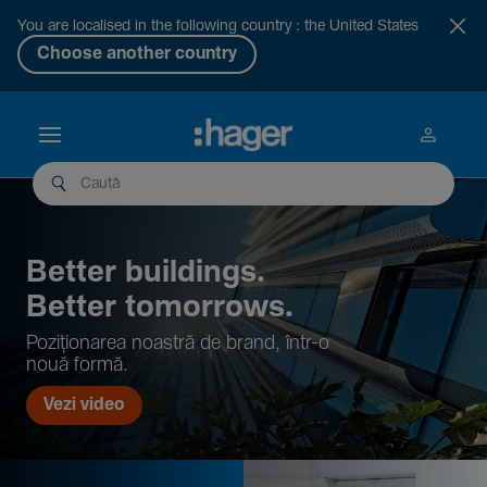
You are localised in the following country : the United States
Choose another country
Better buil­dings.
Better tomor­rows.
Pozi­țio­narea noastră de brand, într-o
nouă formă.
Vezi video