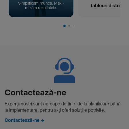
Simpli­ficăm munca. Maxi­
Tablouri distribuți
mizăm rezul­ta­tele.
Contac­tează-ne
Experții noștri sunt aproape de tine, de la plani­fi­care până
la imple­men­tare, pentru a-ți oferi solu­țiile potri­vite.
Contactează-ne