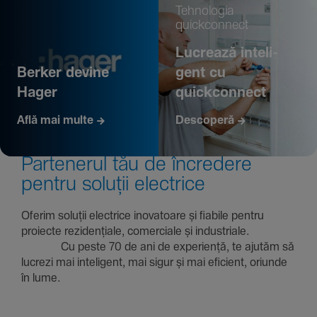
Tehno­logia
quickconnect
Lucrează inte­li­
Berker devine
gent cu
Hager
quickconnect
Află mai multe
Descoperă
Parte­nerul tău de încre­dere
pentru soluții electrice
Oferim soluții electrice inova­toare și fiabile pentru
proiecte rezi­den­țiale, comer­ciale și indus­triale.
Cu peste 70 de ani de expe­riență, te ajutăm să
lucrezi mai inte­li­gent, mai sigur și mai eficient, oriunde
în lume.