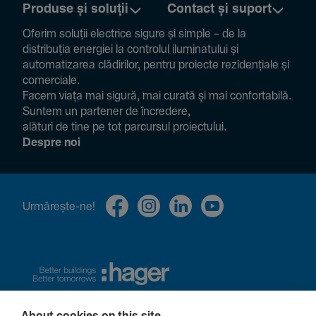
Produse și soluții
Contact și suport
Oferim soluții electrice sigure și simple – de la
distribuția energiei la controlul ilumi­na­tului și
auto­ma­ti­zarea clădi­rilor, pentru proiecte rezi­den­țiale și
comer­ciale.
Facem viața mai sigură, mai curată și mai confor­ta­bilă.
Suntem un partener de încre­dere,
alături de tine pe tot parcursul proiec­tului.
Despre noi
Urmă­rește-ne!