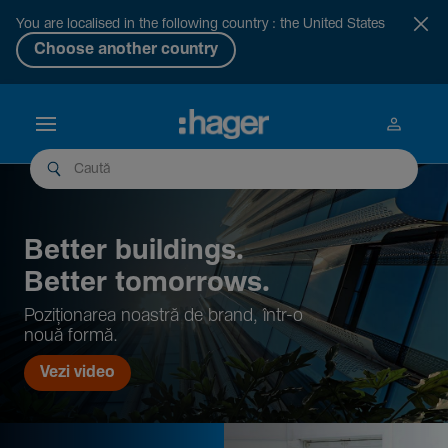
You are localised in the following country : the United States
Choose another country
Better buil­dings.
Better tomor­rows.
Pozi­țio­narea noastră de brand, într-o
nouă formă.
Vezi video