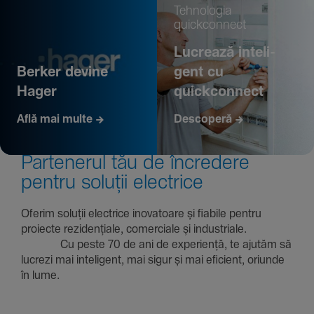
Tehno­logia
quickconnect
Lucrează inte­li­
Berker devine
gent cu
Hager
quickconnect
Află mai multe
Descoperă
Parte­nerul tău de încre­dere
pentru soluții electrice
Oferim soluții electrice inova­toare și fiabile pentru
proiecte rezi­den­țiale, comer­ciale și indus­triale.
Cu peste 70 de ani de expe­riență, te ajutăm să
lucrezi mai inte­li­gent, mai sigur și mai eficient, oriunde
în lume.