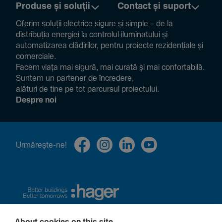
Produse și soluții
Contact și suport
Oferim soluții electrice sigure și simple – de la
distribuția energiei la controlul ilumi­na­tului și
auto­ma­ti­zarea clădi­rilor, pentru proiecte rezi­den­țiale și
comer­ciale.
Facem viața mai sigură, mai curată și mai confor­ta­bilă.
Suntem un partener de încre­dere,
alături de tine pe tot parcursul proiec­tului.
Despre noi
Urmă­rește-ne!