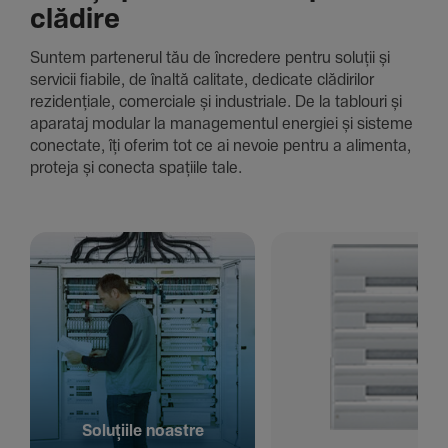
clădire
Suntem parte­nerul tău de încre­dere pentru soluții și
servicii fiabile, de înaltă cali­tate, dedi­cate clădi­rilor
rezi­den­țiale, comer­ciale și indus­triale. De la tablouri și
aparataj modular la managementul energiei și sisteme
conec­tate, îți oferim tot ce ai nevoie pentru a alimenta,
proteja și conecta spațiile tale.
Solu­țiile noastre