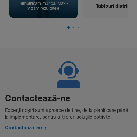
Simpli­ficăm munca. Maxi­
Tablouri distribuți
mizăm rezul­ta­tele.
Contac­tează-ne
Experții noștri sunt aproape de tine, de la plani­fi­care până
la imple­men­tare, pentru a-ți oferi solu­țiile potri­vite.
Contactează-ne