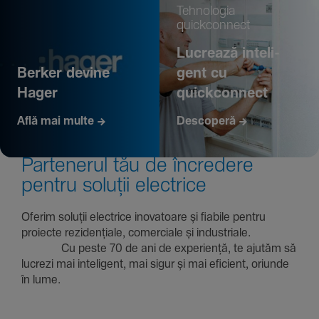
Tehno­logia
quickconnect
Lucrează inte­li­
Berker devine
gent cu
Hager
quickconnect
Află mai multe
Descoperă
Parte­nerul tău de încre­dere
pentru soluții electrice
Oferim soluții electrice inova­toare și fiabile pentru
proiecte rezi­den­țiale, comer­ciale și indus­triale.
Cu peste 70 de ani de expe­riență, te ajutăm să
lucrezi mai inte­li­gent, mai sigur și mai eficient, oriunde
în lume.