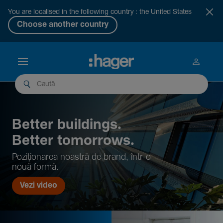
You are localised in the following country : the United States
Choose another country
Better buil­dings.
Better tomor­rows.
Pozi­țio­narea noastră de brand, într-o
nouă formă.
Vezi video