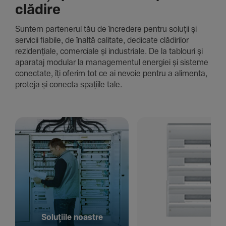
clădire
Suntem parte­nerul tău de încre­dere pentru soluții și
servicii fiabile, de înaltă cali­tate, dedi­cate clădi­rilor
rezi­den­țiale, comer­ciale și indus­triale. De la tablouri și
aparataj modular la managementul energiei și sisteme
conec­tate, îți oferim tot ce ai nevoie pentru a alimenta,
proteja și conecta spațiile tale.
Solu­țiile noastre