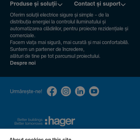
Produse și soluții
Contact și suport
Oferim soluții electrice sigure și simple – de la
distribuția energiei la controlul ilumi­na­tului și
auto­ma­ti­zarea clădi­rilor, pentru proiecte rezi­den­țiale și
comer­ciale.
Facem viața mai sigură, mai curată și mai confor­ta­bilă.
Suntem un partener de încre­dere,
alături de tine pe tot parcursul proiec­tului.
Despre noi
Urmă­rește-ne!