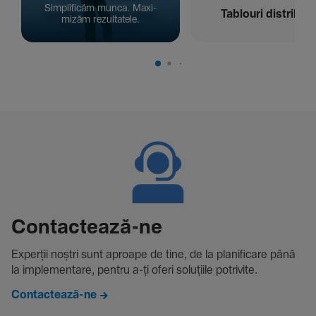
Simpli­ficăm munca. Maxi­
Tablouri distribuți
mizăm rezul­ta­tele.
Contac­tează-ne
Experții noștri sunt aproape de tine, de la plani­fi­care până
la imple­men­tare, pentru a-ți oferi solu­țiile potri­vite.
Contactează-ne