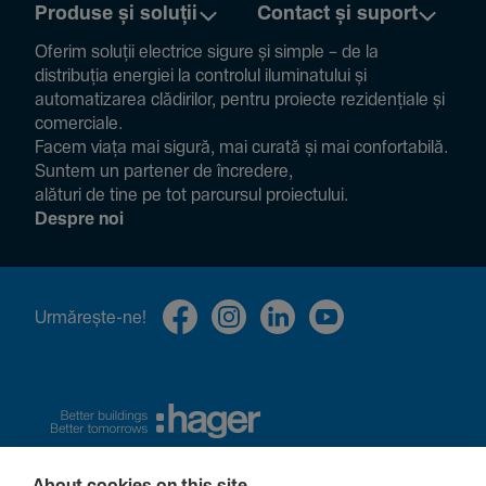
Produse și soluții
Contact și suport
Oferim soluții electrice sigure și simple – de la
distribuția energiei la controlul ilumi­na­tului și
auto­ma­ti­zarea clădi­rilor, pentru proiecte rezi­den­țiale și
comer­ciale.
Facem viața mai sigură, mai curată și mai confor­ta­bilă.
Suntem un partener de încre­dere,
alături de tine pe tot parcursul proiec­tului.
Despre noi
Urmă­rește-ne!