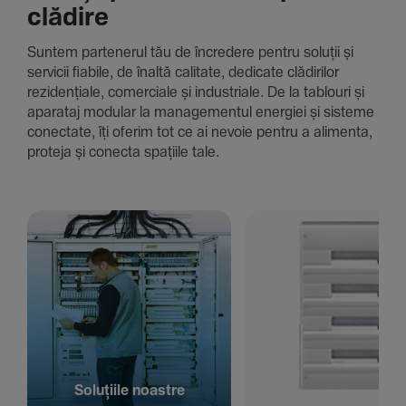
clădire
Suntem parte­nerul tău de încre­dere pentru soluții și
servicii fiabile, de înaltă cali­tate, dedi­cate clădi­rilor
rezi­den­țiale, comer­ciale și indus­triale. De la tablouri și
aparataj modular la managementul energiei și sisteme
conec­tate, îți oferim tot ce ai nevoie pentru a alimenta,
proteja și conecta spațiile tale.
Solu­țiile noastre