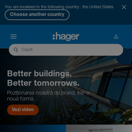
You are localised in the following country : the United States
Choose another country
Better buil­dings.
Better tomor­rows.
Pozi­țio­narea noastră de brand, într-o
nouă formă.
Vezi video