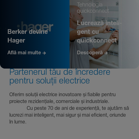
Tehno­logia
quickconnect
Lucrează inte­li­
Berker devine
gent cu
Hager
quickconnect
Află mai multe
Descoperă
Parte­nerul tău de încre­dere
pentru soluții electrice
Oferim soluții electrice inova­toare și fiabile pentru
proiecte rezi­den­țiale, comer­ciale și indus­triale.
Cu peste 70 de ani de expe­riență, te ajutăm să
lucrezi mai inte­li­gent, mai sigur și mai eficient, oriunde
în lume.