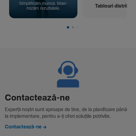
Simpli­ficăm munca. Maxi­
Tablouri distribuți
mizăm rezul­ta­tele.
Contac­tează-ne
Experții noștri sunt aproape de tine, de la plani­fi­care până
la imple­men­tare, pentru a-ți oferi solu­țiile potri­vite.
Contactează-ne