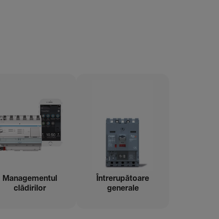
Managementul
Între­ru­pă­toare
clădi­rilor
gene­rale