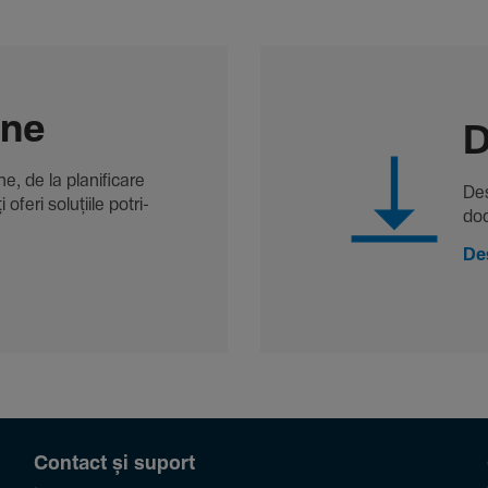
-ne
D
, de la plani­fi­care
Des
oferi solu­țiile potri­
doc
De
Contact și suport