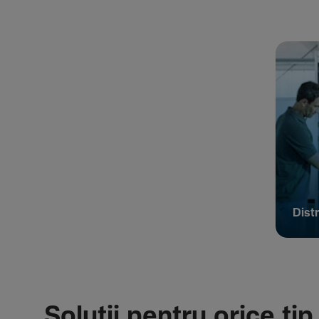
Distr
Soluții pentru orice tip