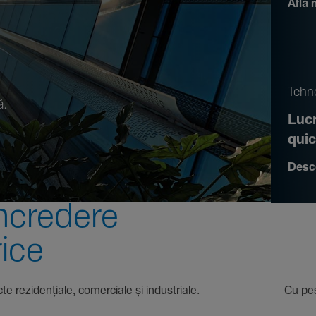
Află 
.
Tehno
ă.
Lucr
qui
Desc
ncre­dere
rice
 proiecte rezi­den­țiale, comer­ciale și indus­triale. Cu pest