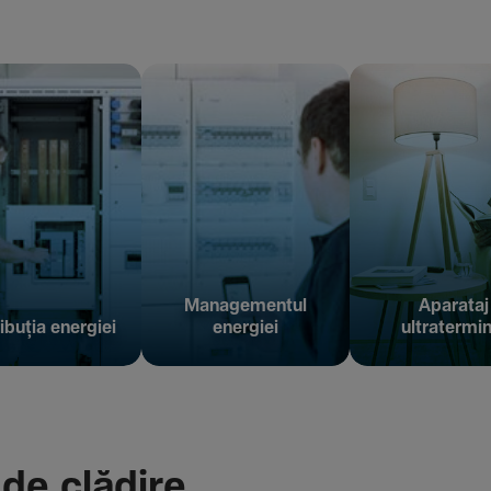
Managementul
Aparataj
ibuția energiei
energiei
ultratermin
 de clădire