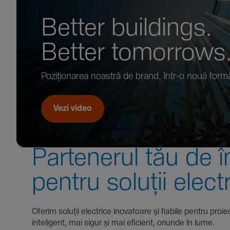
Better buil­dings.
Better tomor­rows
Pozi­țio­narea noastră de brand, într-o nouă form
Vezi video
Parte­nerul tău de î
pentru soluții elect
Oferim soluții electrice inova­toare și fiabile pentru
inte­li­gent, mai sigur și mai eficient, oriunde în lume.