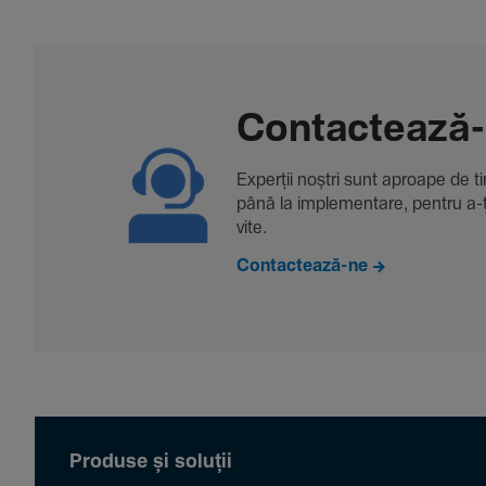
Contac­tează
Experții noștri sunt aproape de tine
până la imple­men­tare, pentru a-ți 
vite.
Contactează-ne
Produse și soluții