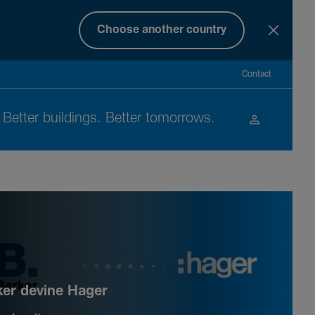
Choose another country
Contact
Better buil­dings. Better tomor­rows.
ker devine Hager