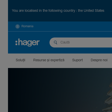
You are localised in the following country : the United States
Romania
Soluții
Resurse și exper­tiză
Suport
Despre noi