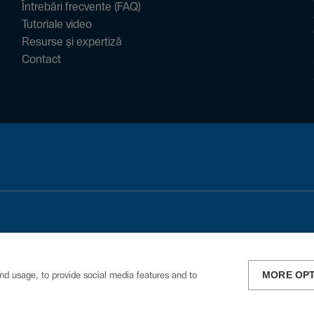
Întrebări frecvente (FAQ)
Tutoriale video
Resurse și expertiză
Contact
MORE OP
nd usage, to provide social media features and to