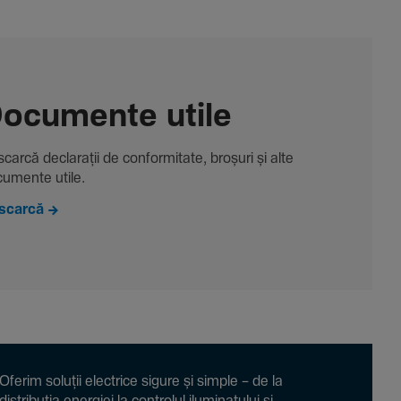
ocu­mente utile
carcă decla­rații de conformitate, broșuri și alte
u­mente utile.
scarcă
Oferim soluții electrice sigure și simple – de la