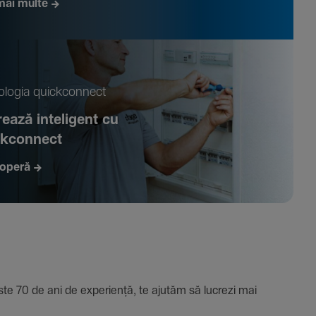
mai multe
­logia quickconnect
ează inte­li­gent cu
ckconnect
operă
e 70 de ani de expe­riență, te ajutăm să lucrezi mai