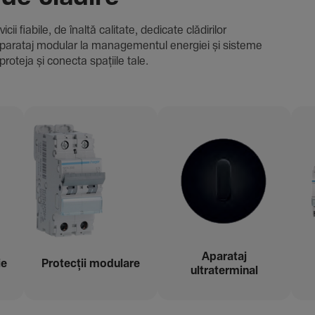
i fiabile, de înaltă cali­tate, dedi­cate clădi­rilor
i și aparataj modular la managementul energiei și sisteme
proteja și conecta spațiile tale.
Aparataj
ie
Protecții modu­lare
ultraterminal