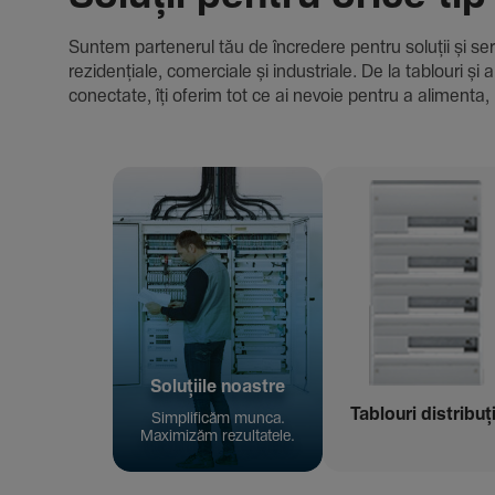
Suntem parte­nerul tău de încre­dere pentru soluții și servici
rezi­den­țiale, comer­ciale și indus­triale. De la tablour
conec­tate, îți oferim tot ce ai nevoie pentru a alimenta, 
Solu­țiile noastre
Tablouri distribuț
Simpli­ficăm munca.
Maxi­mizăm rezul­ta­tele.