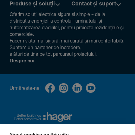
Produse și soluții
Contact și suport
Oferim soluții electrice sigure și simple – de la
distribuția energiei la controlul ilumi­na­tului și
auto­ma­ti­zarea clădi­rilor, pentru proiecte rezi­den­țiale și
comer­ciale.
Facem viața mai sigură, mai curată și mai confor­ta­bilă.
Suntem un partener de încre­dere,
alături de tine pe tot parcursul proiec­tului.
Despre noi
Urmă­rește-ne!