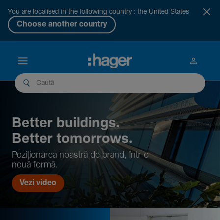
You are localised in the following country : the United States
Choose another country
Better buil­dings.
Better tomor­rows.
Pozi­țio­narea noastră de brand, într-o
nouă formă.
Vezi video