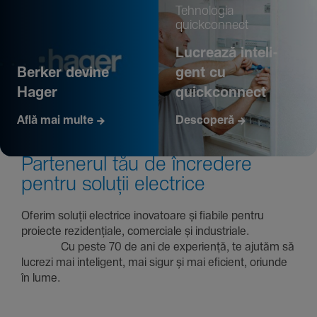
Tehno­logia
quickconnect
Lucrează inte­li­
Berker devine
gent cu
Hager
quickconnect
Află mai multe
Descoperă
Parte­nerul tău de încre­dere
pentru soluții electrice
Oferim soluții electrice inova­toare și fiabile pentru
proiecte rezi­den­țiale, comer­ciale și indus­triale.
Cu peste 70 de ani de expe­riență, te ajutăm să
lucrezi mai inte­li­gent, mai sigur și mai eficient, oriunde
în lume.