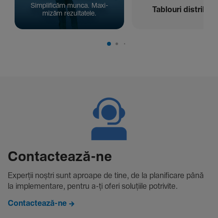
Simpli­ficăm munca. Maxi­
Tablouri distribuți
mizăm rezul­ta­tele.
Contac­tează-ne
Experții noștri sunt aproape de tine, de la plani­fi­care până
la imple­men­tare, pentru a-ți oferi solu­țiile potri­vite.
Contactează-ne