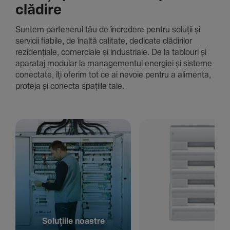
clădire
Suntem parte­nerul tău de încre­dere pentru soluții și
servicii fiabile, de înaltă cali­tate, dedi­cate clădi­rilor
rezi­den­țiale, comer­ciale și indus­triale. De la tablouri și
aparataj modular la managementul energiei și sisteme
conec­tate, îți oferim tot ce ai nevoie pentru a alimenta,
proteja și conecta spațiile tale.
Solu­țiile noastre