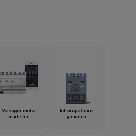
Managementul
Între­ru­pă­toare
clădi­rilor
gene­rale