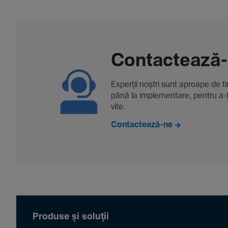
Contac­tează
Experții noștri sunt aproape de tine
până la imple­men­tare, pentru a-ți 
vite.
Contactează-ne
Produse și soluții