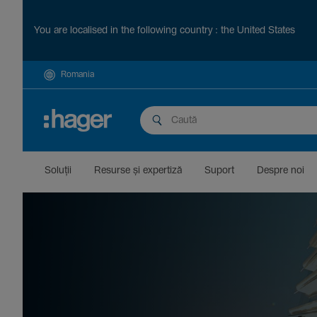
You are localised in the following country : the United States
Romania
Soluții
Resurse și exper­tiză
Suport
Despre noi