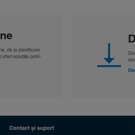
-ne
D
, de la plani­fi­care
Des
oferi solu­țiile potri­
doc
De
Contact și suport