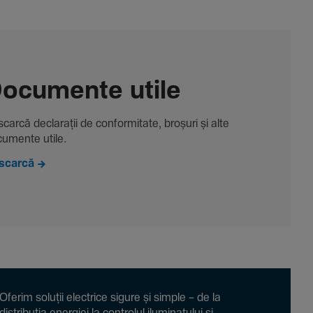
ocu­mente utile
carcă decla­rații de conformitate, broșuri și alte
u­mente utile.
scarcă
Oferim soluții electrice sigure și simple – de la