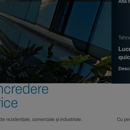
Află 
.
Tehno
ă.
Lucr
qui
Desc
ncre­dere
rice
 proiecte rezi­den­țiale, comer­ciale și indus­triale. Cu pest