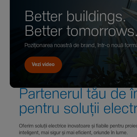
Better buil­dings.
Better tomor­rows
Pozi­țio­narea noastră de brand, într-o nouă form
Vezi video
Parte­nerul tău de î
pentru soluții elect
Oferim soluții electrice inova­toare și fiabile pentru
inte­li­gent, mai sigur și mai eficient, oriunde în lume.