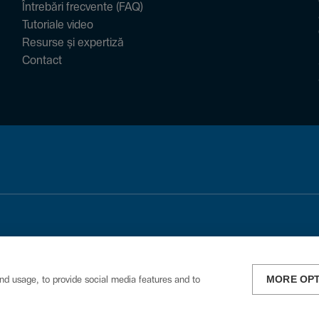
Întrebări frecvente (FAQ)
Tutoriale video
Resurse și expertiză
Contact
MORE OP
nd usage, to provide social media features and to