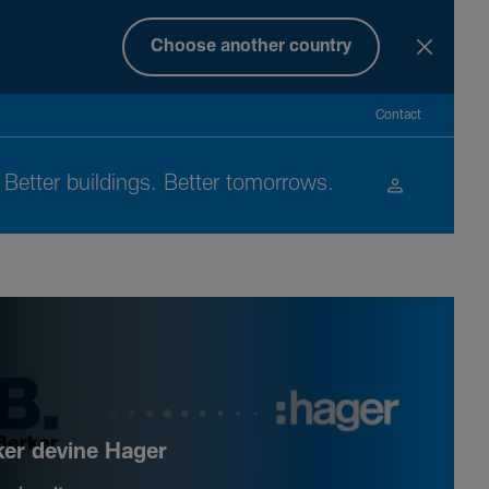
Choose another country
Contact
Better buil­dings. Better tomor­rows.
ker devine Hager