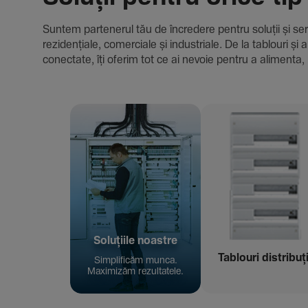
Suntem parte­nerul tău de încre­dere pentru soluții și servici
rezi­den­țiale, comer­ciale și indus­triale. De la tablour
conec­tate, îți oferim tot ce ai nevoie pentru a alimenta, 
Solu­țiile noastre
Tablouri distribuț
Simpli­ficăm munca.
Maxi­mizăm rezul­ta­tele.