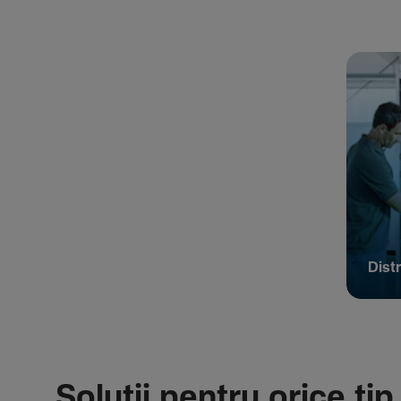
Distr
Soluții pentru orice tip