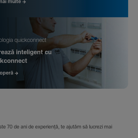
mai multe
­logia quickconnect
ează inte­li­gent cu
ckconnect
operă
e 70 de ani de expe­riență, te ajutăm să lucrezi mai