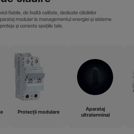
i fiabile, de înaltă cali­tate, dedi­cate clădi­rilor
i și aparataj modular la managementul energiei și sisteme
proteja și conecta spațiile tale.
Aparataj
ie
Protecții modu­lare
ultraterminal