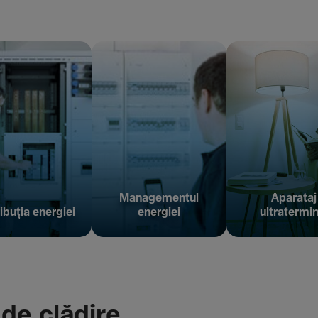
Managementul
Aparataj
ibuția energiei
energiei
ultratermin
 de clădire